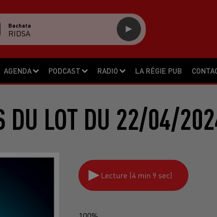
Bachata
RIDSA
AGENDA
PODCAST
RADIO
LA RÉGIE PUB
CONTA
S DU LOT DU 22/04/202
Lecture (4 min 9 sec)
100%