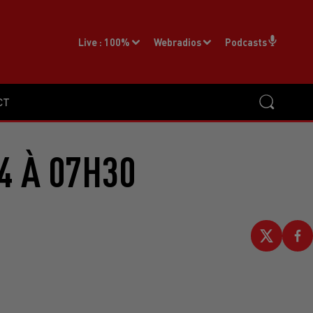
Live :
100%
Webradios
Podcasts
CT
4 À 07H30