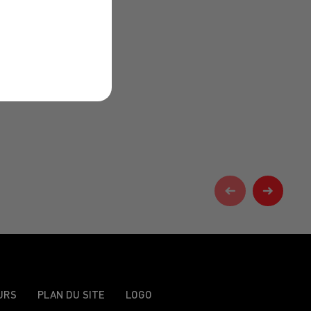
URS
PLAN DU SITE
LOGO