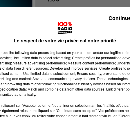
100% Radio les infos du Lot
Continue
Le respect de votre vie privée est notre priorité
ers
do the following data processing based on your consent and/or our legitimate int
device; Use limited data to select advertising; Create profiles for personalised adver
vertising; Measure advertising performance; Measure content performance; Unders
ns of data from different sources; Develop and improve services; Create profiles to 
alised content; Use limited data to select content; Ensure security, prevent and detect
ertising and content; Save and communicate privacy choices. These technologies
and browsing data to offer following functionalities: Identify devices based on infor
eolocation data; Match and combine data from other data sources; Link different de
nsmitted automatically.
cliquant sur "Accepter et fermer", ou affiner en sélectionnant les finalités et/ou pa
 également refuser en cliquant sur "Continuer sans accepter". Vos préférences ne 
tre à jour vos choix, ou retirer votre consentement à tout moment via le lien "Gérer 