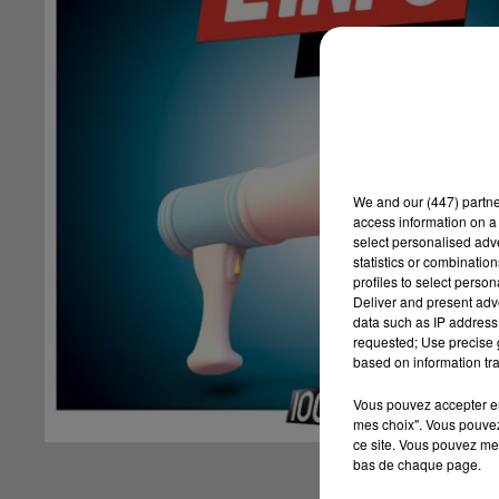
We and
our (447) partn
access information on a 
select personalised ad
statistics or combinatio
profiles to select person
Deliver and present adv
data such as IP address 
requested; Use precise g
based on information tra
Vous pouvez accepter en 
mes choix". Vous pouvez
ce site. Vous pouvez met
bas de chaque page.