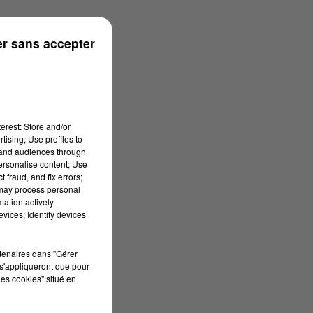
r sans accepter
erest: Store and/or
tising; Use profiles to
tand audiences through
personalise content; Use
 fraud, and fix errors;
 may process personal
mation actively
vices; Identify devices
rtenaires dans "Gérer
s'appliqueront que pour
les cookies" situé en