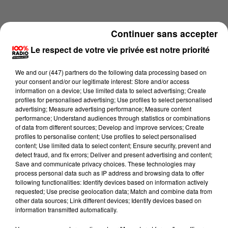
Continuer sans accepter
Le respect de votre vie privée est notre priorité
We and
our (447) partners
do the following data processing based on
your consent and/or our legitimate interest: Store and/or access
information on a device; Use limited data to select advertising; Create
profiles for personalised advertising; Use profiles to select personalised
advertising; Measure advertising performance; Measure content
performance; Understand audiences through statistics or combinations
of data from different sources; Develop and improve services; Create
profiles to personalise content; Use profiles to select personalised
content; Use limited data to select content; Ensure security, prevent and
Lecture (2 min 22 sec)
detect fraud, and fix errors; Deliver and present advertising and content;
Save and communicate privacy choices. These technologies may
process personal data such as IP address and browsing data to offer
following functionalities: Identify devices based on information actively
requested; Use precise geolocation data; Match and combine data from
100%
other data sources; Link different devices; Identify devices based on
information transmitted automatically.
100% Radio les infos du Lot