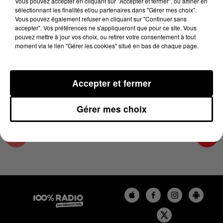
Vous pouvez accepter en cliquant sur "Accepter et fermer", ou affiner en
21 mai 2025 - 2 min 22 sec
sélectionnant les finalités et/ou partenaires dans "Gérer mes choix".
Vous pouvez également refuser en cliquant sur "Continuer sans
LES INFOS DU LOT DU 21/05/2025 À 14H00
accepter". Vos préférences ne s'appliqueront que pour ce site. Vous
pouvez mettre à jour vos choix, ou retirer votre consentement à tout
moment via le lien "Gérer les cookies" situé en bas de chaque page.
L'info Loisir du Gers et du Lot-et-Garonne du
21/05/2025
Accepter et fermer
Gérer mes choix