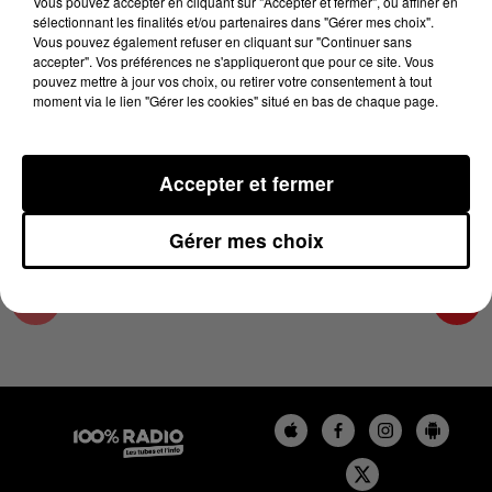
Vous pouvez accepter en cliquant sur "Accepter et fermer", ou affiner en
20 août 2024 - 2 min 23 sec
sélectionnant les finalités et/ou partenaires dans "Gérer mes choix".
Vous pouvez également refuser en cliquant sur "Continuer sans
LES INFOS DU LOT DU 20/08/2024 À 12H01
accepter". Vos préférences ne s'appliqueront que pour ce site. Vous
pouvez mettre à jour vos choix, ou retirer votre consentement à tout
moment via le lien "Gérer les cookies" situé en bas de chaque page.
L'info Loisir du Gers et du Lot-et-Garonne du
20/08/2024
Accepter et fermer
Gérer mes choix