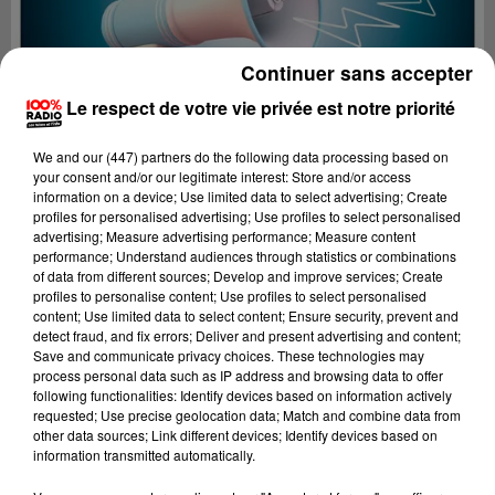
Continuer sans accepter
Le respect de votre vie privée est notre priorité
We and
our (447) partners
do the following data processing based on
your consent and/or our legitimate interest: Store and/or access
information on a device; Use limited data to select advertising; Create
profiles for personalised advertising; Use profiles to select personalised
advertising; Measure advertising performance; Measure content
performance; Understand audiences through statistics or combinations
of data from different sources; Develop and improve services; Create
profiles to personalise content; Use profiles to select personalised
content; Use limited data to select content; Ensure security, prevent and
Lecture (2 min 23 sec)
detect fraud, and fix errors; Deliver and present advertising and content;
Save and communicate privacy choices. These technologies may
process personal data such as IP address and browsing data to offer
following functionalities: Identify devices based on information actively
requested; Use precise geolocation data; Match and combine data from
100%
other data sources; Link different devices; Identify devices based on
information transmitted automatically.
100% Radio les infos du Lot