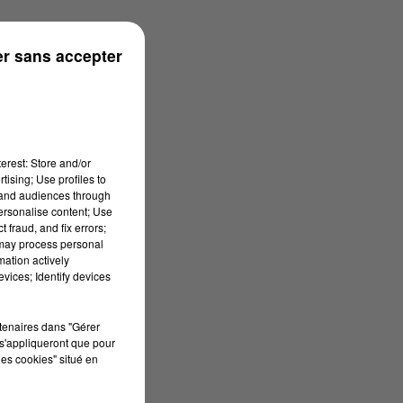
r sans accepter
erest: Store and/or
tising; Use profiles to
tand audiences through
personalise content; Use
 fraud, and fix errors;
 may process personal
mation actively
vices; Identify devices
rtenaires dans "Gérer
s'appliqueront que pour
les cookies" situé en