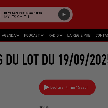
Drive Safe Feat.niall Horan
MYLES SMITH
AGENDA
PODCAST
RADIO
LA RÉGIE PUB
CONTA
S DU LOT DU 19/09/202
Lecture (4 min 15 sec)
100%