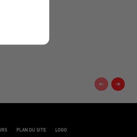
URS
PLAN DU SITE
LOGO