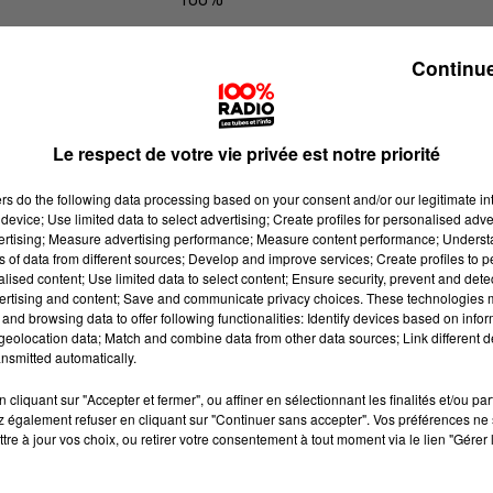
100% Radio les infos du Lot
Continue
Le respect de votre vie privée est notre priorité
ers
do the following data processing based on your consent and/or our legitimate int
device; Use limited data to select advertising; Create profiles for personalised adver
vertising; Measure advertising performance; Measure content performance; Unders
ns of data from different sources; Develop and improve services; Create profiles to 
alised content; Use limited data to select content; Ensure security, prevent and detect
ertising and content; Save and communicate privacy choices. These technologies
and browsing data to offer following functionalities: Identify devices based on infor
eolocation data; Match and combine data from other data sources; Link different de
nsmitted automatically.
cliquant sur "Accepter et fermer", ou affiner en sélectionnant les finalités et/ou pa
 également refuser en cliquant sur "Continuer sans accepter". Vos préférences ne 
tre à jour vos choix, ou retirer votre consentement à tout moment via le lien "Gérer 