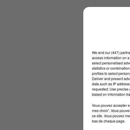
We and
our (447) partn
access information on a 
select personalised ad
statistics or combinatio
profiles to select person
Deliver and present adv
data such as IP address 
requested; Use precise g
based on information tra
Vous pouvez accepter en 
mes choix". Vous pouvez
ce site. Vous pouvez met
bas de chaque page.