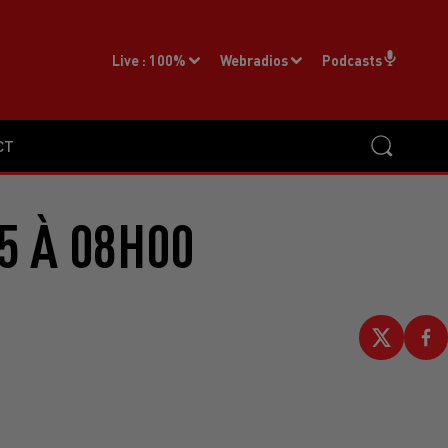
Live :
100%
Webradios
Podcasts
CT
5 À 08H00