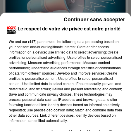
Continuer sans accepter
Le respect de votre vie privée est notre priorité
We and
our (447) partners
do the following data processing based on
your consent and/or our legitimate interest: Store and/or access
information on a device; Use limited data to select advertising; Create
profiles for personalised advertising; Use profiles to select personalised
advertising; Measure advertising performance; Measure content
performance; Understand audiences through statistics or combinations
of data from different sources; Develop and improve services; Create
profiles to personalise content; Use profiles to select personalised
content; Use limited data to select content; Ensure security, prevent and
Lecture (4 min 24 sec)
detect fraud, and fix errors; Deliver and present advertising and content;
Save and communicate privacy choices. These technologies may
process personal data such as IP address and browsing data to offer
following functionalities: Identify devices based on information actively
requested; Use precise geolocation data; Match and combine data from
100%
other data sources; Link different devices; Identify devices based on
information transmitted automatically.
100% Radio les infos du Lot