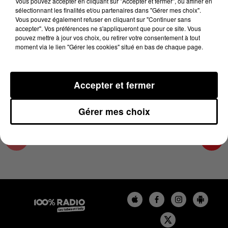
Vous pouvez accepter en cliquant sur "Accepter et fermer", ou affiner en
19 juin 2024 - 4 min 24 sec
sélectionnant les finalités et/ou partenaires dans "Gérer mes choix".
Vous pouvez également refuser en cliquant sur "Continuer sans
LES INFOS DU LOT DU 19/06/2024 À 07H00
accepter". Vos préférences ne s'appliqueront que pour ce site. Vous
pouvez mettre à jour vos choix, ou retirer votre consentement à tout
moment via le lien "Gérer les cookies" situé en bas de chaque page.
L'info Loisir du Gers et du Lot-et-Garonne du
19/06/2024
Accepter et fermer
Gérer mes choix