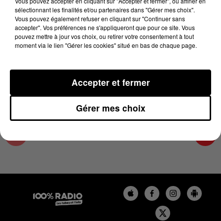
Vous pouvez accepter en cliquant sur "Accepter et fermer", ou affiner en
19 mai 2025 - 4 min 18 sec
sélectionnant les finalités et/ou partenaires dans "Gérer mes choix".
Vous pouvez également refuser en cliquant sur "Continuer sans
LES INFOS DU LOT DU 19/05/2025 À 08H30
accepter". Vos préférences ne s'appliqueront que pour ce site. Vous
pouvez mettre à jour vos choix, ou retirer votre consentement à tout
moment via le lien "Gérer les cookies" situé en bas de chaque page.
L'info Loisir du Gers et du Lot-et-Garonne du
19/05/2025
Accepter et fermer
Gérer mes choix