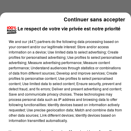
Continuer sans accepter
Le respect de votre vie privée est notre priorité
We and
our (447) partners
do the following data processing based on
your consent and/or our legitimate interest: Store and/or access
information on a device; Use limited data to select advertising; Create
profiles for personalised advertising; Use profiles to select personalised
advertising; Measure advertising performance; Measure content
performance; Understand audiences through statistics or combinations
of data from different sources; Develop and improve services; Create
profiles to personalise content; Use profiles to select personalised
content; Use limited data to select content; Ensure security, prevent and
Lecture (4 min 18 sec)
detect fraud, and fix errors; Deliver and present advertising and content;
Save and communicate privacy choices. These technologies may
process personal data such as IP address and browsing data to offer
following functionalities: Identify devices based on information actively
requested; Use precise geolocation data; Match and combine data from
100%
other data sources; Link different devices; Identify devices based on
information transmitted automatically.
100% Radio les infos du Lot