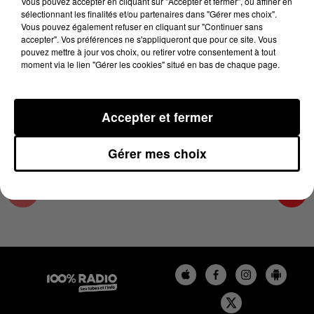
Vous pouvez accepter en cliquant sur "Accepter et fermer", ou affiner en
19 janvier 2024 - 4 min 27 sec
sélectionnant les finalités et/ou partenaires dans "Gérer mes choix".
Vous pouvez également refuser en cliquant sur "Continuer sans
LES INFOS DU LOT DU 19/01/2024 À 17H00
accepter". Vos préférences ne s'appliqueront que pour ce site. Vous
pouvez mettre à jour vos choix, ou retirer votre consentement à tout
moment via le lien "Gérer les cookies" situé en bas de chaque page.
L'info Loisir du Gers et du Lot-et-Garonne du
19/01/2024
Accepter et fermer
Gérer mes choix