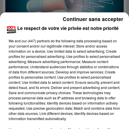
Continuer sans accepter
Le respect de votre vie privée est notre priorité
We and
our (447) partners
do the following data processing based on
your consent and/or our legitimate interest: Store and/or access
information on a device; Use limited data to select advertising; Create
profiles for personalised advertising; Use profiles to select personalised
advertising; Measure advertising performance; Measure content
performance; Understand audiences through statistics or combinations
of data from different sources; Develop and improve services; Create
profiles to personalise content; Use profiles to select personalised
content; Use limited data to select content; Ensure security, prevent and
Lecture (4 min 27 sec)
detect fraud, and fix errors; Deliver and present advertising and content;
Save and communicate privacy choices. These technologies may
process personal data such as IP address and browsing data to offer
following functionalities: Identify devices based on information actively
requested; Use precise geolocation data; Match and combine data from
100%
other data sources; Link different devices; Identify devices based on
information transmitted automatically.
100% Radio les infos du Lot