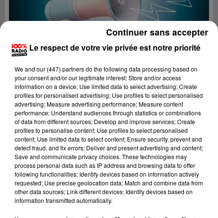
Continuer sans accepter
Le respect de votre vie privée est notre priorité
We and
our (447) partners
do the following data processing based on
your consent and/or our legitimate interest: Store and/or access
information on a device; Use limited data to select advertising; Create
profiles for personalised advertising; Use profiles to select personalised
advertising; Measure advertising performance; Measure content
performance; Understand audiences through statistics or combinations
of data from different sources; Develop and improve services; Create
profiles to personalise content; Use profiles to select personalised
content; Use limited data to select content; Ensure security, prevent and
Lecture (2 min 29 sec)
detect fraud, and fix errors; Deliver and present advertising and content;
Save and communicate privacy choices. These technologies may
process personal data such as IP address and browsing data to offer
following functionalities: Identify devices based on information actively
requested; Use precise geolocation data; Match and combine data from
100%
other data sources; Link different devices; Identify devices based on
information transmitted automatically.
100% Radio les infos du Lot