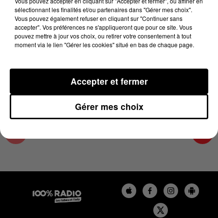
Vous pouvez accepter en cliquant sur "Accepter et fermer", ou affiner en
18 novembre 2024 - 2 min 29 sec
sélectionnant les finalités et/ou partenaires dans "Gérer mes choix".
Vous pouvez également refuser en cliquant sur "Continuer sans
LES INFOS DU LOT DU 18/11/2024 À 15H00
accepter". Vos préférences ne s'appliqueront que pour ce site. Vous
pouvez mettre à jour vos choix, ou retirer votre consentement à tout
moment via le lien "Gérer les cookies" situé en bas de chaque page.
L'info Loisir du Gers et du Lot-et-Garonne du
18/11/2024
Accepter et fermer
Gérer mes choix