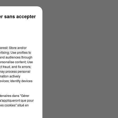
r sans accepter
erest: Store and/or
tising; Use profiles to
tand audiences through
personalise content; Use
 fraud, and fix errors;
 may process personal
mation actively
vices; Identify devices
rtenaires dans "Gérer
s'appliqueront que pour
les cookies" situé en