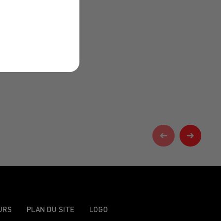
URS
PLAN DU SITE
LOGO