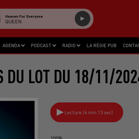
Heaven For Everyone
QUEEN
AGENDA
PODCAST
RADIO
LA RÉGIE PUB
CONTA
S DU LOT DU 18/11/202
Lecture (4 min 13 sec)
100%