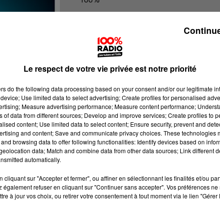
100% Radio les infos du Lot
Continue
Le respect de votre vie privée est notre priorité
ers
do the following data processing based on your consent and/or our legitimate int
device; Use limited data to select advertising; Create profiles for personalised adver
vertising; Measure advertising performance; Measure content performance; Unders
ns of data from different sources; Develop and improve services; Create profiles to 
alised content; Use limited data to select content; Ensure security, prevent and detect
ertising and content; Save and communicate privacy choices. These technologies
and browsing data to offer following functionalities: Identify devices based on infor
eolocation data; Match and combine data from other data sources; Link different de
nsmitted automatically.
cliquant sur "Accepter et fermer", ou affiner en sélectionnant les finalités et/ou pa
 également refuser en cliquant sur "Continuer sans accepter". Vos préférences ne 
tre à jour vos choix, ou retirer votre consentement à tout moment via le lien "Gérer 