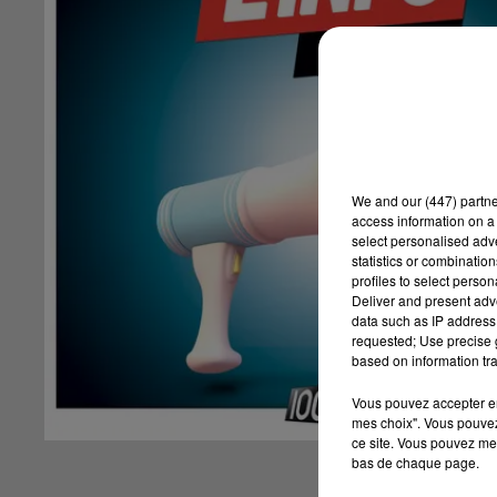
We and
our (447) partn
access information on a 
select personalised ad
statistics or combinatio
profiles to select person
Deliver and present adv
data such as IP address 
requested; Use precise g
based on information tra
Vous pouvez accepter en 
mes choix". Vous pouvez
ce site. Vous pouvez met
bas de chaque page.