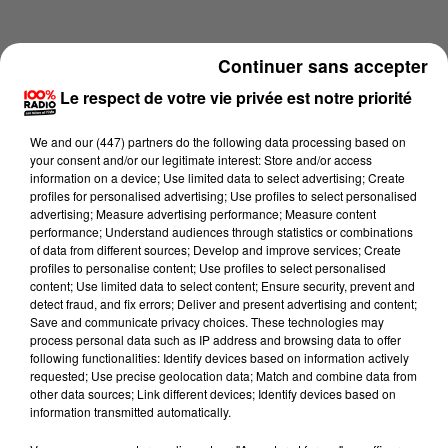
Continuer sans accepter
Le respect de votre vie privée est notre priorité
We and
our (447) partners
do the following data processing based on
your consent and/or our legitimate interest: Store and/or access
information on a device; Use limited data to select advertising; Create
profiles for personalised advertising; Use profiles to select personalised
advertising; Measure advertising performance; Measure content
performance; Understand audiences through statistics or combinations
of data from different sources; Develop and improve services; Create
profiles to personalise content; Use profiles to select personalised
content; Use limited data to select content; Ensure security, prevent and
Lecture (3 min 56 sec)
detect fraud, and fix errors; Deliver and present advertising and content;
Save and communicate privacy choices. These technologies may
process personal data such as IP address and browsing data to offer
following functionalities: Identify devices based on information actively
requested; Use precise geolocation data; Match and combine data from
100%
other data sources; Link different devices; Identify devices based on
information transmitted automatically.
100% Radio les infos du Lot