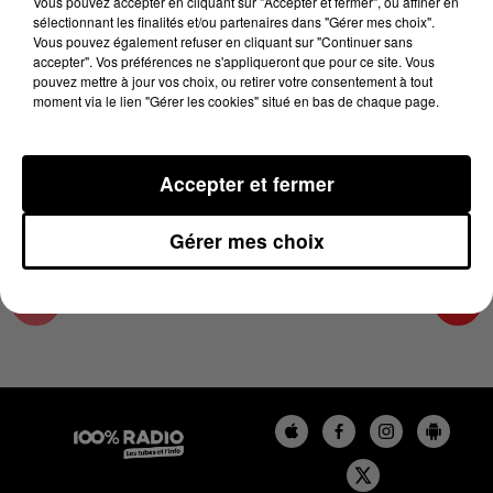
Vous pouvez accepter en cliquant sur "Accepter et fermer", ou affiner en
18 août 2025 - 3 min 56 sec
sélectionnant les finalités et/ou partenaires dans "Gérer mes choix".
Vous pouvez également refuser en cliquant sur "Continuer sans
LES INFOS DU LOT DU 18/08/2025 À 18H00
accepter". Vos préférences ne s'appliqueront que pour ce site. Vous
pouvez mettre à jour vos choix, ou retirer votre consentement à tout
moment via le lien "Gérer les cookies" situé en bas de chaque page.
L'info Loisir du Gers et du Lot-et-Garonne du
18/08/2025
Accepter et fermer
Gérer mes choix