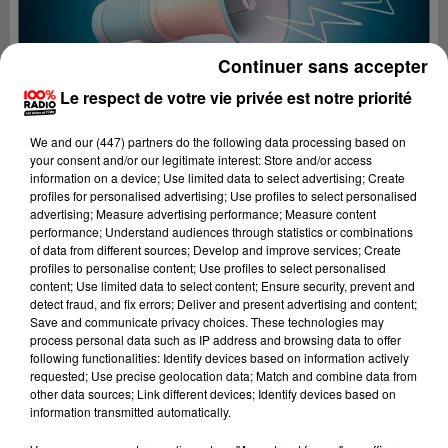
Continuer sans accepter
Le respect de votre vie privée est notre priorité
We and
our (447) partners
do the following data processing based on
your consent and/or our legitimate interest: Store and/or access
information on a device; Use limited data to select advertising; Create
profiles for personalised advertising; Use profiles to select personalised
advertising; Measure advertising performance; Measure content
performance; Understand audiences through statistics or combinations
of data from different sources; Develop and improve services; Create
profiles to personalise content; Use profiles to select personalised
content; Use limited data to select content; Ensure security, prevent and
Lecture (2 min 23 sec)
detect fraud, and fix errors; Deliver and present advertising and content;
Save and communicate privacy choices. These technologies may
process personal data such as IP address and browsing data to offer
following functionalities: Identify devices based on information actively
requested; Use precise geolocation data; Match and combine data from
100%
other data sources; Link different devices; Identify devices based on
information transmitted automatically.
100% Radio les infos du Lot