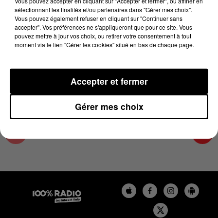
Vous pouvez accepter en cliquant sur "Accepter et fermer", ou affiner en
18 avril 2024 - 2 min 23 sec
sélectionnant les finalités et/ou partenaires dans "Gérer mes choix".
Vous pouvez également refuser en cliquant sur "Continuer sans
LES INFOS DU LOT DU 18/04/2024 À 11H01
accepter". Vos préférences ne s'appliqueront que pour ce site. Vous
pouvez mettre à jour vos choix, ou retirer votre consentement à tout
moment via le lien "Gérer les cookies" situé en bas de chaque page.
L'info Loisir du Gers et du Lot-et-Garonne du
18/04/2024
Accepter et fermer
Gérer mes choix