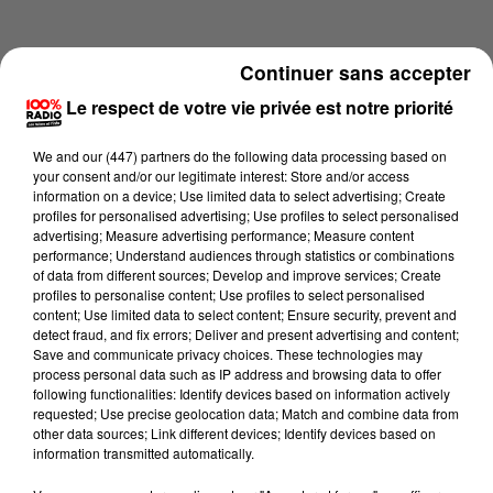
Continuer sans accepter
Le respect de votre vie privée est notre priorité
We and
our (447) partners
do the following data processing based on
your consent and/or our legitimate interest: Store and/or access
information on a device; Use limited data to select advertising; Create
profiles for personalised advertising; Use profiles to select personalised
advertising; Measure advertising performance; Measure content
performance; Understand audiences through statistics or combinations
of data from different sources; Develop and improve services; Create
profiles to personalise content; Use profiles to select personalised
content; Use limited data to select content; Ensure security, prevent and
Lecture (4 min 32 sec)
detect fraud, and fix errors; Deliver and present advertising and content;
Save and communicate privacy choices. These technologies may
process personal data such as IP address and browsing data to offer
following functionalities: Identify devices based on information actively
requested; Use precise geolocation data; Match and combine data from
100%
other data sources; Link different devices; Identify devices based on
information transmitted automatically.
100% Radio les infos du Lot