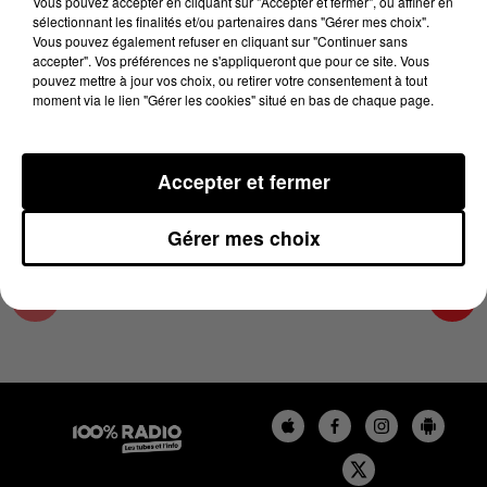
Vous pouvez accepter en cliquant sur "Accepter et fermer", ou affiner en
18 février 2025 - 4 min 32 sec
sélectionnant les finalités et/ou partenaires dans "Gérer mes choix".
Vous pouvez également refuser en cliquant sur "Continuer sans
LES INFOS DU LOT DU 18/02/2025 À 17H00
accepter". Vos préférences ne s'appliqueront que pour ce site. Vous
pouvez mettre à jour vos choix, ou retirer votre consentement à tout
moment via le lien "Gérer les cookies" situé en bas de chaque page.
L'info Loisir du Gers et du Lot-et-Garonne du
18/02/2025
Accepter et fermer
Gérer mes choix