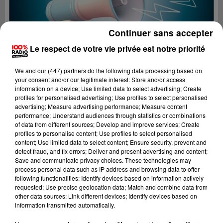
Continuer sans accepter
Le respect de votre vie privée est notre priorité
We and
our (447) partners
do the following data processing based on
your consent and/or our legitimate interest: Store and/or access
information on a device; Use limited data to select advertising; Create
profiles for personalised advertising; Use profiles to select personalised
advertising; Measure advertising performance; Measure content
performance; Understand audiences through statistics or combinations
of data from different sources; Develop and improve services; Create
profiles to personalise content; Use profiles to select personalised
content; Use limited data to select content; Ensure security, prevent and
Lecture (2 min 22 sec)
detect fraud, and fix errors; Deliver and present advertising and content;
Save and communicate privacy choices. These technologies may
process personal data such as IP address and browsing data to offer
following functionalities: Identify devices based on information actively
requested; Use precise geolocation data; Match and combine data from
100%
other data sources; Link different devices; Identify devices based on
information transmitted automatically.
100% Radio les infos du Lot