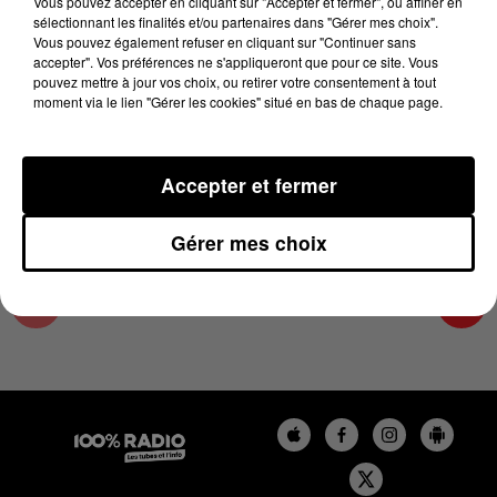
Vous pouvez accepter en cliquant sur "Accepter et fermer", ou affiner en
17 novembre 2023 - 2 min 22 sec
sélectionnant les finalités et/ou partenaires dans "Gérer mes choix".
Vous pouvez également refuser en cliquant sur "Continuer sans
LES INFOS DU LOT DU 17/11/2023 À 09H59
accepter". Vos préférences ne s'appliqueront que pour ce site. Vous
pouvez mettre à jour vos choix, ou retirer votre consentement à tout
moment via le lien "Gérer les cookies" situé en bas de chaque page.
L'info Loisir du Gers et du Lot-et-Garonne du
17/11/2023
Accepter et fermer
Gérer mes choix