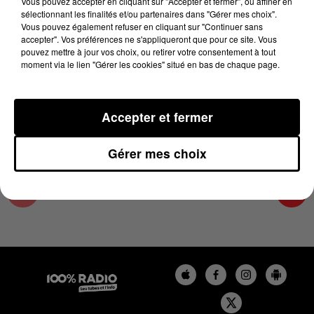
Vous pouvez accepter en cliquant sur "Accepter et fermer", ou affiner en
16 avril 2025 - 2 min 13 sec
sélectionnant les finalités et/ou partenaires dans "Gérer mes choix".
Vous pouvez également refuser en cliquant sur "Continuer sans
LES INFOS DU LOT DU 16/04/2025 À 10H00
accepter". Vos préférences ne s'appliqueront que pour ce site. Vous
pouvez mettre à jour vos choix, ou retirer votre consentement à tout
moment via le lien "Gérer les cookies" situé en bas de chaque page.
L'info Loisir du Gers et du Lot-et-Garonne du
16/04/2025
Accepter et fermer
Gérer mes choix