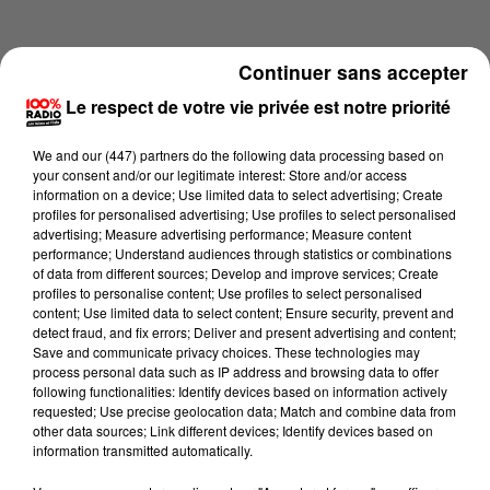
Continuer sans accepter
Le respect de votre vie privée est notre priorité
We and
our (447) partners
do the following data processing based on
your consent and/or our legitimate interest: Store and/or access
information on a device; Use limited data to select advertising; Create
profiles for personalised advertising; Use profiles to select personalised
advertising; Measure advertising performance; Measure content
performance; Understand audiences through statistics or combinations
of data from different sources; Develop and improve services; Create
profiles to personalise content; Use profiles to select personalised
content; Use limited data to select content; Ensure security, prevent and
Lecture (2 min 13 sec)
detect fraud, and fix errors; Deliver and present advertising and content;
Save and communicate privacy choices. These technologies may
process personal data such as IP address and browsing data to offer
following functionalities: Identify devices based on information actively
requested; Use precise geolocation data; Match and combine data from
100%
other data sources; Link different devices; Identify devices based on
information transmitted automatically.
100% Radio les infos du Lot