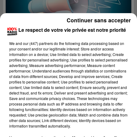
Continuer sans accepter
Le respect de votre vie privée est notre priorité
We and
our (447) partners
do the following data processing based on
your consent and/or our legitimate interest: Store and/or access
information on a device; Use limited data to select advertising; Create
profiles for personalised advertising; Use profiles to select personalised
advertising; Measure advertising performance; Measure content
performance; Understand audiences through statistics or combinations
of data from different sources; Develop and improve services; Create
profiles to personalise content; Use profiles to select personalised
content; Use limited data to select content; Ensure security, prevent and
Lecture (2 min 22 sec)
detect fraud, and fix errors; Deliver and present advertising and content;
Save and communicate privacy choices. These technologies may
process personal data such as IP address and browsing data to offer
following functionalities: Identify devices based on information actively
requested; Use precise geolocation data; Match and combine data from
100%
other data sources; Link different devices; Identify devices based on
information transmitted automatically.
100% Radio les infos du Lot