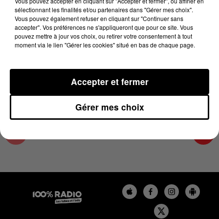
Vous pouvez accepter en cliquant sur "Accepter et fermer", ou affiner en
15 novembre 2024 - 2 min 22 sec
sélectionnant les finalités et/ou partenaires dans "Gérer mes choix".
Vous pouvez également refuser en cliquant sur "Continuer sans
LES INFOS DU LOT DU 15/11/2024 À 11H00
accepter". Vos préférences ne s'appliqueront que pour ce site. Vous
pouvez mettre à jour vos choix, ou retirer votre consentement à tout
moment via le lien "Gérer les cookies" situé en bas de chaque page.
L'info Loisir du Gers et du Lot-et-Garonne du
15/11/2024
Accepter et fermer
Gérer mes choix