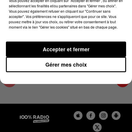
Vous pouvez accepter en cliquant sur "Accepter et fermer", ou affiner en
15 novembre 2023 - 4 min 28 sec
sélectionnant les finalités et/ou partenaires dans "Gérer mes choix".
Vous pouvez également refuser en cliquant sur "Continuer sans
LES INFOS DU LOT DU 15/11/2023 À 17H00
accepter". Vos préférences ne s'appliqueront que pour ce site. Vous
pouvez mettre à jour vos choix, ou retirer votre consentement à tout
moment via le lien "Gérer les cookies" situé en bas de chaque page.
L'info Loisir du Gers et du Lot-et-Garonne du
15/11/2023
Accepter et fermer
Gérer mes choix