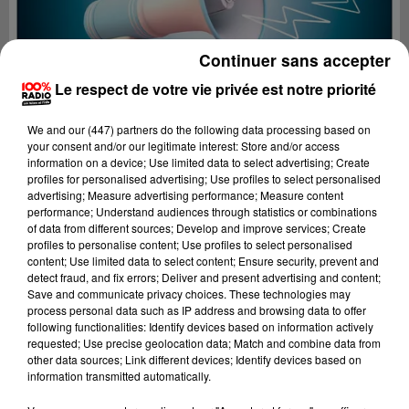
Continuer sans accepter
Le respect de votre vie privée est notre priorité
We and
our (447) partners
do the following data processing based on
your consent and/or our legitimate interest: Store and/or access
information on a device; Use limited data to select advertising; Create
profiles for personalised advertising; Use profiles to select personalised
advertising; Measure advertising performance; Measure content
performance; Understand audiences through statistics or combinations
of data from different sources; Develop and improve services; Create
profiles to personalise content; Use profiles to select personalised
content; Use limited data to select content; Ensure security, prevent and
Lecture (4 min 28 sec)
detect fraud, and fix errors; Deliver and present advertising and content;
Save and communicate privacy choices. These technologies may
process personal data such as IP address and browsing data to offer
following functionalities: Identify devices based on information actively
requested; Use precise geolocation data; Match and combine data from
100%
other data sources; Link different devices; Identify devices based on
information transmitted automatically.
100% Radio les infos du Lot