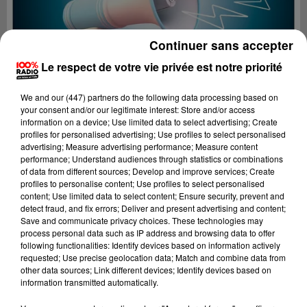
Continuer sans accepter
Le respect de votre vie privée est notre priorité
We and
our (447) partners
do the following data processing based on
your consent and/or our legitimate interest: Store and/or access
information on a device; Use limited data to select advertising; Create
profiles for personalised advertising; Use profiles to select personalised
advertising; Measure advertising performance; Measure content
performance; Understand audiences through statistics or combinations
of data from different sources; Develop and improve services; Create
profiles to personalise content; Use profiles to select personalised
content; Use limited data to select content; Ensure security, prevent and
Lecture (2 min 22 sec)
detect fraud, and fix errors; Deliver and present advertising and content;
Save and communicate privacy choices. These technologies may
process personal data such as IP address and browsing data to offer
following functionalities: Identify devices based on information actively
requested; Use precise geolocation data; Match and combine data from
100%
other data sources; Link different devices; Identify devices based on
information transmitted automatically.
100% Radio les infos du Lot