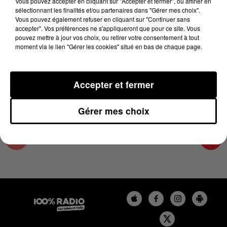
Vous pouvez accepter en cliquant sur "Accepter et fermer", ou affiner en
15 novembre 2023 - 2 min 22 sec
sélectionnant les finalités et/ou partenaires dans "Gérer mes choix".
Vous pouvez également refuser en cliquant sur "Continuer sans
LES INFOS DU LOT DU 15/11/2023 À 10H00
accepter". Vos préférences ne s'appliqueront que pour ce site. Vous
pouvez mettre à jour vos choix, ou retirer votre consentement à tout
moment via le lien "Gérer les cookies" situé en bas de chaque page.
L'info Loisir du Gers et du Lot-et-Garonne du
15/11/2023
Accepter et fermer
Gérer mes choix