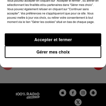
Vous pouvez accepter en cliquant sur "Accepter et fermer", ou affiner en
14 août 2024 - 2 min 26 sec
sélectionnant les finalités et/ou partenaires dans "Gérer mes choix".
Vous pouvez également refuser en cliquant sur "Continuer sans
LES INFOS DU LOT DU 14/08/2024 À 11H00
accepter". Vos préférences ne s'appliqueront que pour ce site. Vous
pouvez mettre à jour vos choix, ou retirer votre consentement à tout
moment via le lien "Gérer les cookies" situé en bas de chaque page.
L'info Loisir du Gers et du Lot-et-Garonne du
14/08/2024
Accepter et fermer
Gérer mes choix