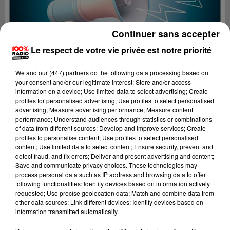
Continuer sans accepter
Le respect de votre vie privée est notre priorité
We and
our (447) partners
do the following data processing based on
your consent and/or our legitimate interest: Store and/or access
information on a device; Use limited data to select advertising; Create
profiles for personalised advertising; Use profiles to select personalised
advertising; Measure advertising performance; Measure content
performance; Understand audiences through statistics or combinations
of data from different sources; Develop and improve services; Create
profiles to personalise content; Use profiles to select personalised
content; Use limited data to select content; Ensure security, prevent and
Lecture (2 min 26 sec)
detect fraud, and fix errors; Deliver and present advertising and content;
Save and communicate privacy choices. These technologies may
process personal data such as IP address and browsing data to offer
following functionalities: Identify devices based on information actively
requested; Use precise geolocation data; Match and combine data from
100%
other data sources; Link different devices; Identify devices based on
information transmitted automatically.
100% Radio les infos du Lot