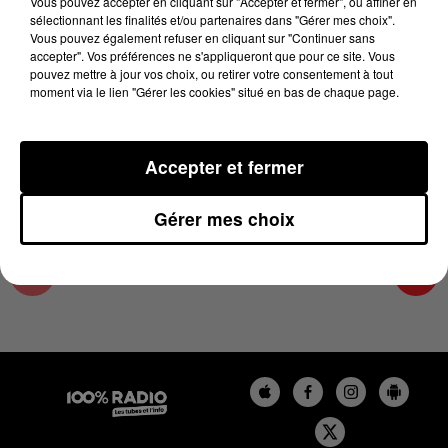
Vous pouvez accepter en cliquant sur "Accepter et fermer", ou affiner en
14 juin 2023 - 4 min 11 sec
sélectionnant les finalités et/ou partenaires dans "Gérer mes choix".
Vous pouvez également refuser en cliquant sur "Continuer sans
LES INFOS DU LOT DU 14/06/2023 À 08H29
accepter". Vos préférences ne s'appliqueront que pour ce site. Vous
pouvez mettre à jour vos choix, ou retirer votre consentement à tout
moment via le lien "Gérer les cookies" situé en bas de chaque page.
L'info Loisir du Gers et du Lot-et-Garonne du
14/06/2023
Accepter et fermer
Gérer mes choix