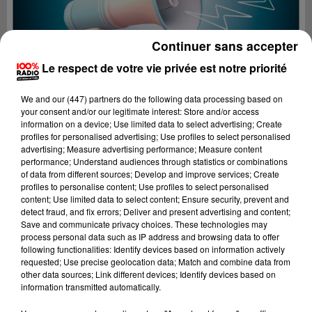
Continuer sans accepter
Le respect de votre vie privée est notre priorité
We and
our (447) partners
do the following data processing based on
your consent and/or our legitimate interest: Store and/or access
information on a device; Use limited data to select advertising; Create
profiles for personalised advertising; Use profiles to select personalised
advertising; Measure advertising performance; Measure content
performance; Understand audiences through statistics or combinations
of data from different sources; Develop and improve services; Create
profiles to personalise content; Use profiles to select personalised
content; Use limited data to select content; Ensure security, prevent and
Lecture (4 min 11 sec)
detect fraud, and fix errors; Deliver and present advertising and content;
Save and communicate privacy choices. These technologies may
process personal data such as IP address and browsing data to offer
following functionalities: Identify devices based on information actively
requested; Use precise geolocation data; Match and combine data from
100%
other data sources; Link different devices; Identify devices based on
information transmitted automatically.
100% radio les infos du Lot