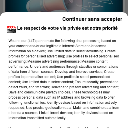
Continuer sans accepter
Le respect de votre vie privée est notre priorité
We and
our (447) partners
do the following data processing based on
your consent and/or our legitimate interest: Store and/or access
information on a device; Use limited data to select advertising; Create
profiles for personalised advertising; Use profiles to select personalised
advertising; Measure advertising performance; Measure content
performance; Understand audiences through statistics or combinations
of data from different sources; Develop and improve services; Create
profiles to personalise content; Use profiles to select personalised
content; Use limited data to select content; Ensure security, prevent and
Lecture (4 min 19 sec)
detect fraud, and fix errors; Deliver and present advertising and content;
Save and communicate privacy choices. These technologies may
process personal data such as IP address and browsing data to offer
following functionalities: Identify devices based on information actively
requested; Use precise geolocation data; Match and combine data from
100%
other data sources; Link different devices; Identify devices based on
information transmitted automatically.
100% radio les infos du Lot