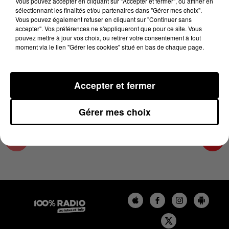
Vous pouvez accepter en cliquant sur "Accepter et fermer", ou affiner en
14 juin 2023 - 4 min 19 sec
sélectionnant les finalités et/ou partenaires dans "Gérer mes choix".
Vous pouvez également refuser en cliquant sur "Continuer sans
LES INFOS DU LOT DU 14/06/2023 À 07H00
accepter". Vos préférences ne s'appliqueront que pour ce site. Vous
pouvez mettre à jour vos choix, ou retirer votre consentement à tout
moment via le lien "Gérer les cookies" situé en bas de chaque page.
L'info Loisir du Gers et du Lot-et-Garonne du
14/06/2023
Accepter et fermer
Gérer mes choix