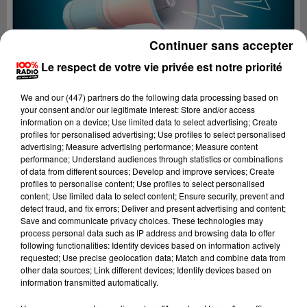
Continuer sans accepter
Le respect de votre vie privée est notre priorité
We and
our (447) partners
do the following data processing based on
your consent and/or our legitimate interest: Store and/or access
information on a device; Use limited data to select advertising; Create
profiles for personalised advertising; Use profiles to select personalised
advertising; Measure advertising performance; Measure content
performance; Understand audiences through statistics or combinations
of data from different sources; Develop and improve services; Create
profiles to personalise content; Use profiles to select personalised
content; Use limited data to select content; Ensure security, prevent and
Lecture (4 min 11 sec)
detect fraud, and fix errors; Deliver and present advertising and content;
Save and communicate privacy choices. These technologies may
process personal data such as IP address and browsing data to offer
following functionalities: Identify devices based on information actively
requested; Use precise geolocation data; Match and combine data from
100%
other data sources; Link different devices; Identify devices based on
information transmitted automatically.
100% Radio les infos du Lot