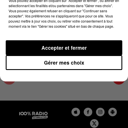
Vous pouvez accepter en cliquant sur "Accepter et fermer", ou affiner en
14 mai 2024 - 4 min 11 sec
sélectionnant les finalités et/ou partenaires dans "Gérer mes choix".
Vous pouvez également refuser en cliquant sur "Continuer sans
LES INFOS DU LOT DU 14/05/2024 À 08H29
accepter". Vos préférences ne s'appliqueront que pour ce site. Vous
pouvez mettre à jour vos choix, ou retirer votre consentement à tout
moment via le lien "Gérer les cookies" situé en bas de chaque page.
L'info Loisir du Gers et du Lot-et-Garonne du
14/05/2024
Accepter et fermer
Gérer mes choix