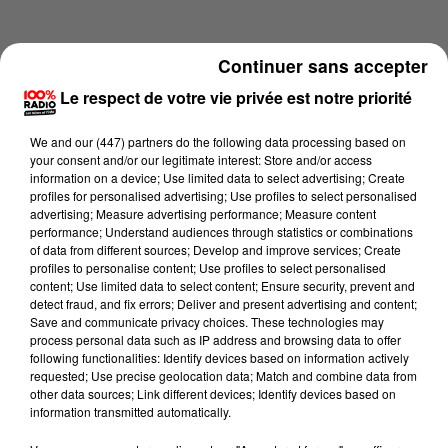
Continuer sans accepter
Le respect de votre vie privée est notre priorité
We and
our (447) partners
do the following data processing based on
your consent and/or our legitimate interest: Store and/or access
information on a device; Use limited data to select advertising; Create
profiles for personalised advertising; Use profiles to select personalised
advertising; Measure advertising performance; Measure content
performance; Understand audiences through statistics or combinations
of data from different sources; Develop and improve services; Create
profiles to personalise content; Use profiles to select personalised
content; Use limited data to select content; Ensure security, prevent and
Lecture (4 min 11 sec)
detect fraud, and fix errors; Deliver and present advertising and content;
Save and communicate privacy choices. These technologies may
process personal data such as IP address and browsing data to offer
following functionalities: Identify devices based on information actively
requested; Use precise geolocation data; Match and combine data from
100%
other data sources; Link different devices; Identify devices based on
information transmitted automatically.
100% Radio les infos du Lot