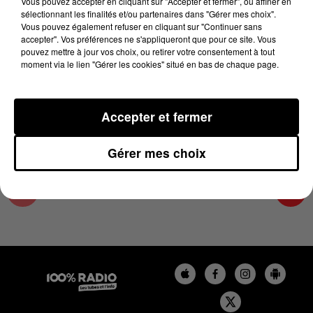
Vous pouvez accepter en cliquant sur "Accepter et fermer", ou affiner en
14 avril 2025 - 4 min 11 sec
sélectionnant les finalités et/ou partenaires dans "Gérer mes choix".
Vous pouvez également refuser en cliquant sur "Continuer sans
LES INFOS DU LOT DU 14/04/2025 À 07H00
accepter". Vos préférences ne s'appliqueront que pour ce site. Vous
pouvez mettre à jour vos choix, ou retirer votre consentement à tout
moment via le lien "Gérer les cookies" situé en bas de chaque page.
L'info Loisir du Gers et du Lot-et-Garonne du
14/04/2025
Accepter et fermer
Gérer mes choix