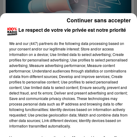
Continuer sans accepter
Le respect de votre vie privée est notre priorité
We and
our (447) partners
do the following data processing based on
your consent and/or our legitimate interest: Store and/or access
information on a device; Use limited data to select advertising; Create
profiles for personalised advertising; Use profiles to select personalised
advertising; Measure advertising performance; Measure content
performance; Understand audiences through statistics or combinations
of data from different sources; Develop and improve services; Create
profiles to personalise content; Use profiles to select personalised
content; Use limited data to select content; Ensure security, prevent and
Lecture (2 min 26 sec)
detect fraud, and fix errors; Deliver and present advertising and content;
Save and communicate privacy choices. These technologies may
process personal data such as IP address and browsing data to offer
following functionalities: Identify devices based on information actively
requested; Use precise geolocation data; Match and combine data from
100%
other data sources; Link different devices; Identify devices based on
information transmitted automatically.
100% Radio les infos du Lot