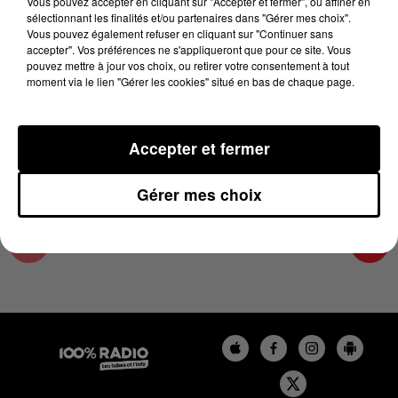
Vous pouvez accepter en cliquant sur "Accepter et fermer", ou affiner en
14 février 2024 - 2 min 26 sec
sélectionnant les finalités et/ou partenaires dans "Gérer mes choix".
Vous pouvez également refuser en cliquant sur "Continuer sans
LES INFOS DU LOT DU 14/02/2024 À 15H00
accepter". Vos préférences ne s'appliqueront que pour ce site. Vous
pouvez mettre à jour vos choix, ou retirer votre consentement à tout
moment via le lien "Gérer les cookies" situé en bas de chaque page.
L'info Loisir du Gers et du Lot-et-Garonne du
14/02/2024
Accepter et fermer
Gérer mes choix