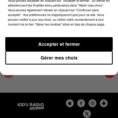
Vous pouvez accepter en cliquant sur "Accepter et fermer", ou affiner en
13 août 2025 - 4 min 15 sec
sélectionnant les finalités et/ou partenaires dans "Gérer mes choix".
Vous pouvez également refuser en cliquant sur "Continuer sans
LES INFOS DU LOT DU 13/08/2025 À 09H00
accepter". Vos préférences ne s'appliqueront que pour ce site. Vous
pouvez mettre à jour vos choix, ou retirer votre consentement à tout
moment via le lien "Gérer les cookies" situé en bas de chaque page.
L'info Loisir du Gers et du Lot-et-Garonne du
13/08/2025
Accepter et fermer
Gérer mes choix