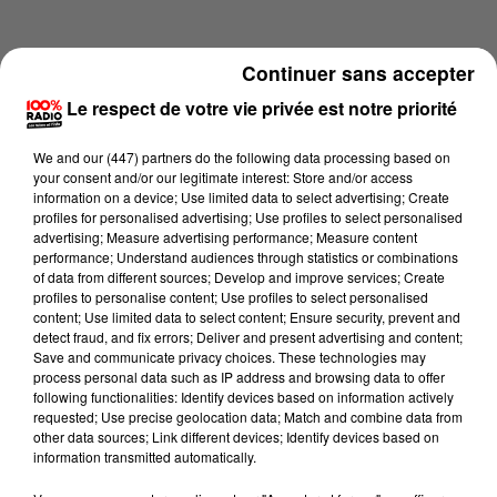
Continuer sans accepter
Le respect de votre vie privée est notre priorité
We and
our (447) partners
do the following data processing based on
your consent and/or our legitimate interest: Store and/or access
information on a device; Use limited data to select advertising; Create
profiles for personalised advertising; Use profiles to select personalised
advertising; Measure advertising performance; Measure content
performance; Understand audiences through statistics or combinations
of data from different sources; Develop and improve services; Create
profiles to personalise content; Use profiles to select personalised
content; Use limited data to select content; Ensure security, prevent and
Lecture (4 min 15 sec)
detect fraud, and fix errors; Deliver and present advertising and content;
Save and communicate privacy choices. These technologies may
process personal data such as IP address and browsing data to offer
following functionalities: Identify devices based on information actively
requested; Use precise geolocation data; Match and combine data from
100%
other data sources; Link different devices; Identify devices based on
information transmitted automatically.
100% Radio les infos du Lot