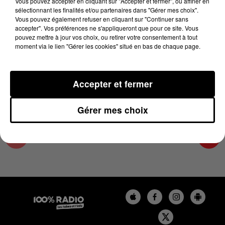
Vous pouvez accepter en cliquant sur "Accepter et fermer", ou affiner en
13 juin 2024 - 4 min 52 sec
sélectionnant les finalités et/ou partenaires dans "Gérer mes choix".
Vous pouvez également refuser en cliquant sur "Continuer sans
LES INFOS DU LOT DU 13/06/2024 À 17H00
accepter". Vos préférences ne s'appliqueront que pour ce site. Vous
pouvez mettre à jour vos choix, ou retirer votre consentement à tout
moment via le lien "Gérer les cookies" situé en bas de chaque page.
L'info Loisir du Gers et du Lot-et-Garonne du
13/06/2024
Accepter et fermer
Gérer mes choix