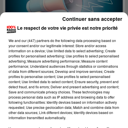
Continuer sans accepter
Le respect de votre vie privée est notre priorité
We and
our (447) partners
do the following data processing based on
your consent and/or our legitimate interest: Store and/or access
information on a device; Use limited data to select advertising; Create
profiles for personalised advertising; Use profiles to select personalised
advertising; Measure advertising performance; Measure content
performance; Understand audiences through statistics or combinations
of data from different sources; Develop and improve services; Create
profiles to personalise content; Use profiles to select personalised
content; Use limited data to select content; Ensure security, prevent and
Lecture (4 min 52 sec)
detect fraud, and fix errors; Deliver and present advertising and content;
Save and communicate privacy choices. These technologies may
process personal data such as IP address and browsing data to offer
following functionalities: Identify devices based on information actively
requested; Use precise geolocation data; Match and combine data from
100%
other data sources; Link different devices; Identify devices based on
information transmitted automatically.
100% Radio les infos du Lot