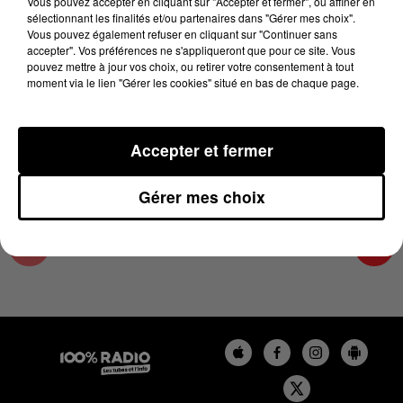
Vous pouvez accepter en cliquant sur "Accepter et fermer", ou affiner en
13 février 2025 - 4 min 16 sec
sélectionnant les finalités et/ou partenaires dans "Gérer mes choix".
Vous pouvez également refuser en cliquant sur "Continuer sans
LES INFOS DU LOT DU 13/02/2025 À 07H30
accepter". Vos préférences ne s'appliqueront que pour ce site. Vous
pouvez mettre à jour vos choix, ou retirer votre consentement à tout
moment via le lien "Gérer les cookies" situé en bas de chaque page.
L'info Loisir du Gers et du Lot-et-Garonne du
13/02/2025
Accepter et fermer
Gérer mes choix