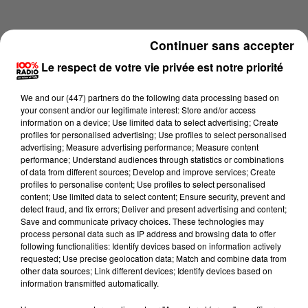
Continuer sans accepter
Le respect de votre vie privée est notre priorité
We and
our (447) partners
do the following data processing based on
your consent and/or our legitimate interest: Store and/or access
information on a device; Use limited data to select advertising; Create
profiles for personalised advertising; Use profiles to select personalised
advertising; Measure advertising performance; Measure content
performance; Understand audiences through statistics or combinations
of data from different sources; Develop and improve services; Create
profiles to personalise content; Use profiles to select personalised
content; Use limited data to select content; Ensure security, prevent and
Lecture (4 min 16 sec)
detect fraud, and fix errors; Deliver and present advertising and content;
Save and communicate privacy choices. These technologies may
process personal data such as IP address and browsing data to offer
following functionalities: Identify devices based on information actively
requested; Use precise geolocation data; Match and combine data from
100%
other data sources; Link different devices; Identify devices based on
information transmitted automatically.
100% Radio les infos du Lot