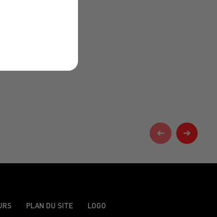
URS
PLAN DU SITE
LOGO