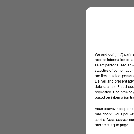
We and
our (447) partn
access information on a 
select personalised ad
statistics or combinatio
profiles to select person
Deliver and present adv
data such as IP address 
requested; Use precise g
based on information tra
Vous pouvez accepter en 
mes choix". Vous pouvez
ce site. Vous pouvez met
bas de chaque page.