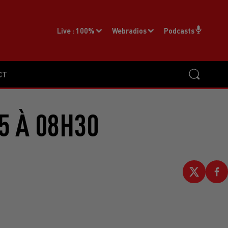
Live :
100%
Webradios
Podcasts
CT
5 À 08H30