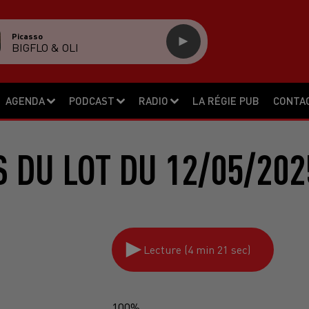
Picasso
BIGFLO & OLI
AGENDA
PODCAST
RADIO
LA RÉGIE PUB
CONTA
S DU LOT DU 12/05/202
Lecture (4 min 21 sec)
100%