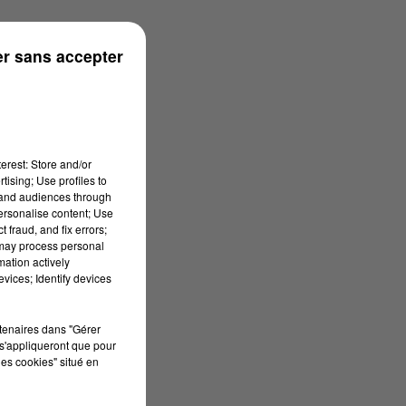
r sans accepter
erest: Store and/or
tising; Use profiles to
tand audiences through
personalise content; Use
 fraud, and fix errors;
 may process personal
mation actively
vices; Identify devices
rtenaires dans "Gérer
s'appliqueront que pour
les cookies" situé en