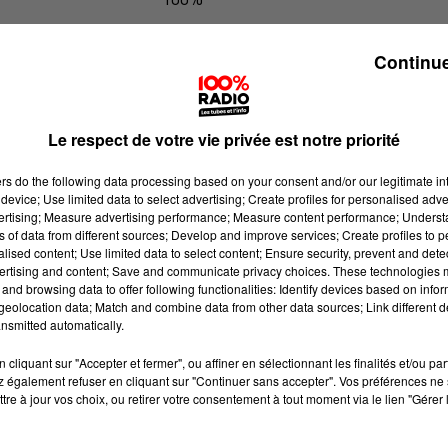
100% Radio les infos du Lot
Continue
Le respect de votre vie privée est notre priorité
ers
do the following data processing based on your consent and/or our legitimate int
device; Use limited data to select advertising; Create profiles for personalised adver
vertising; Measure advertising performance; Measure content performance; Unders
ns of data from different sources; Develop and improve services; Create profiles to 
alised content; Use limited data to select content; Ensure security, prevent and detect
ertising and content; Save and communicate privacy choices. These technologies
and browsing data to offer following functionalities: Identify devices based on infor
eolocation data; Match and combine data from other data sources; Link different de
nsmitted automatically.
cliquant sur "Accepter et fermer", ou affiner en sélectionnant les finalités et/ou pa
 également refuser en cliquant sur "Continuer sans accepter". Vos préférences ne 
tre à jour vos choix, ou retirer votre consentement à tout moment via le lien "Gérer 