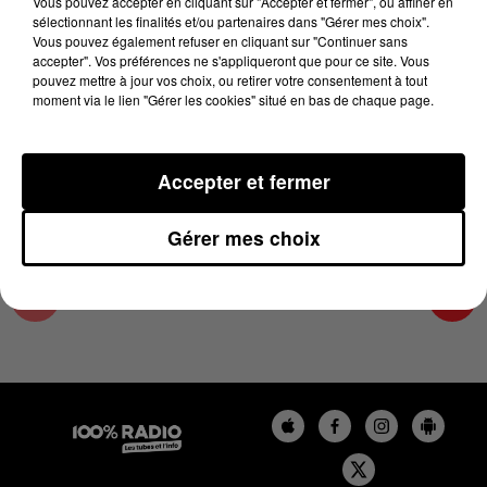
Vous pouvez accepter en cliquant sur "Accepter et fermer", ou affiner en
11 juin 2025 - 4 min 15 sec
sélectionnant les finalités et/ou partenaires dans "Gérer mes choix".
Vous pouvez également refuser en cliquant sur "Continuer sans
LES INFOS DU LOT DU 11/06/2025 À 08H00
accepter". Vos préférences ne s'appliqueront que pour ce site. Vous
pouvez mettre à jour vos choix, ou retirer votre consentement à tout
moment via le lien "Gérer les cookies" situé en bas de chaque page.
L'info Loisir du Gers et du Lot-et-Garonne du
11/06/2025
Accepter et fermer
Gérer mes choix