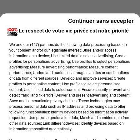
Continuer sans accepter
Le respect de votre vie privée est notre priorité
We and
our (447) partners
do the following data processing based on
your consent and/or our legitimate interest: Store and/or access
information on a device; Use limited data to select advertising; Create
profiles for personalised advertising; Use profiles to select personalised
advertising; Measure advertising performance; Measure content
performance; Understand audiences through statistics or combinations
of data from different sources; Develop and improve services; Create
profiles to personalise content; Use profiles to select personalised
content; Use limited data to select content; Ensure security, prevent and
Lecture (4 min 15 sec)
detect fraud, and fix errors; Deliver and present advertising and content;
Save and communicate privacy choices. These technologies may
process personal data such as IP address and browsing data to offer
following functionalities: Identify devices based on information actively
requested; Use precise geolocation data; Match and combine data from
100%
other data sources; Link different devices; Identify devices based on
information transmitted automatically.
100% Radio les infos du Lot