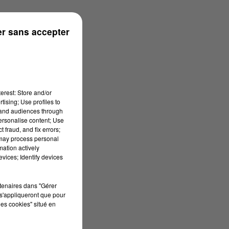
r sans accepter
erest: Store and/or
tising; Use profiles to
tand audiences through
personalise content; Use
 fraud, and fix errors;
 may process personal
mation actively
vices; Identify devices
rtenaires dans "Gérer
s'appliqueront que pour
les cookies" situé en