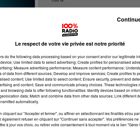
100% Radio les infos du Lot
Continue
Le respect de votre vie privée est notre priorité
ers
do the following data processing based on your consent and/or our legitimate int
device; Use limited data to select advertising; Create profiles for personalised adver
vertising; Measure advertising performance; Measure content performance; Unders
ns of data from different sources; Develop and improve services; Create profiles to 
alised content; Use limited data to select content; Ensure security, prevent and detect
ertising and content; Save and communicate privacy choices. These technologies
and browsing data to offer following functionalities: Identify devices based on infor
eolocation data; Match and combine data from other data sources; Link different de
nsmitted automatically.
cliquant sur "Accepter et fermer", ou affiner en sélectionnant les finalités et/ou pa
 également refuser en cliquant sur "Continuer sans accepter". Vos préférences ne 
tre à jour vos choix, ou retirer votre consentement à tout moment via le lien "Gérer 