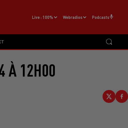
Live :
100%
Webradios
Podcasts
CT
4 À 12H00