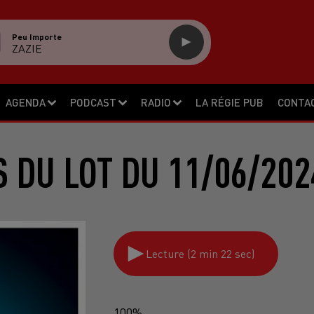
Peu Importe
ZAZIE
AGENDA
PODCAST
RADIO
LA RÉGIE PUB
CONTA
S DU LOT DU 11/06/202
Lecture (2 min 22 sec)
100%