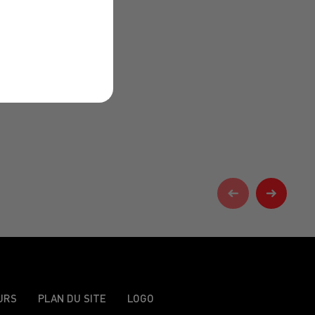
URS
PLAN DU SITE
LOGO