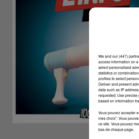
We and
our (447) partn
access information on a 
select personalised ad
statistics or combinatio
profiles to select person
Deliver and present adv
data such as IP address 
requested; Use precise g
based on information tra
Vous pouvez accepter en 
mes choix". Vous pouvez
ce site. Vous pouvez met
bas de chaque page.