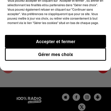
Vous pouvez accepter en cliquant sur "Accepter et fermer", ou affiner en
11 avril 2024 - 4 min 19 sec
sélectionnant les finalités et/ou partenaires dans "Gérer mes choix".
Vous pouvez également refuser en cliquant sur "Continuer sans
LES INFOS DU LOT DU 11/04/2024 À 09H00
accepter". Vos préférences ne s'appliqueront que pour ce site. Vous
pouvez mettre à jour vos choix, ou retirer votre consentement à tout
moment via le lien "Gérer les cookies" situé en bas de chaque page.
L'info Loisir du Gers et du Lot-et-Garonne du
11/04/2024
Accepter et fermer
Gérer mes choix