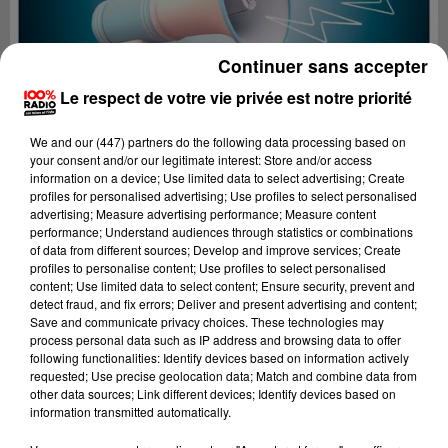
Continuer sans accepter
Le respect de votre vie privée est notre priorité
We and
our (447) partners
do the following data processing based on
your consent and/or our legitimate interest: Store and/or access
information on a device; Use limited data to select advertising; Create
profiles for personalised advertising; Use profiles to select personalised
advertising; Measure advertising performance; Measure content
performance; Understand audiences through statistics or combinations
of data from different sources; Develop and improve services; Create
profiles to personalise content; Use profiles to select personalised
content; Use limited data to select content; Ensure security, prevent and
Lecture (4 min 19 sec)
detect fraud, and fix errors; Deliver and present advertising and content;
Save and communicate privacy choices. These technologies may
process personal data such as IP address and browsing data to offer
following functionalities: Identify devices based on information actively
requested; Use precise geolocation data; Match and combine data from
100%
other data sources; Link different devices; Identify devices based on
information transmitted automatically.
100% Radio les infos du Lot