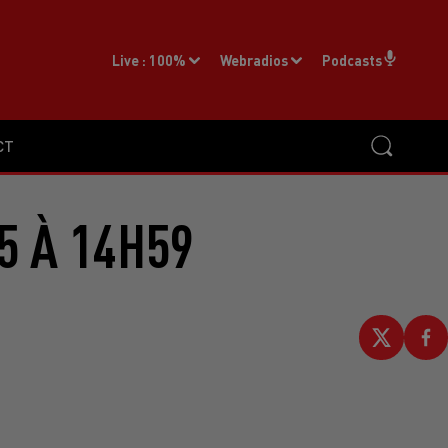
Live :
100%
Webradios
Podcasts
CT
5 À 14H59