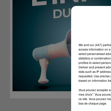
We and
our (447) partn
access information on a 
select personalised ad
statistics or combinatio
profiles to select person
Deliver and present adv
data such as IP address 
requested; Use precise g
based on information tra
Vous pouvez accepter en 
mes choix". Vous pouvez
ce site. Vous pouvez met
bas de chaque page.