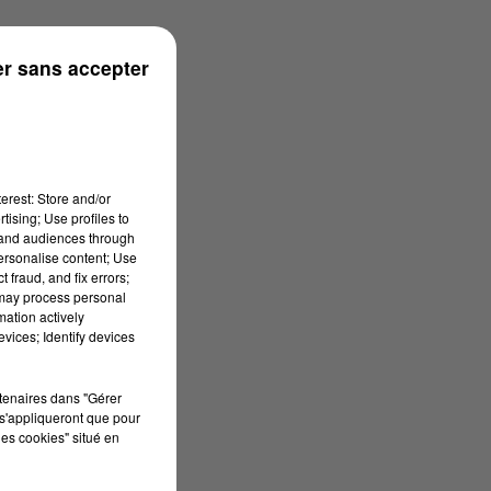
r sans accepter
erest: Store and/or
tising; Use profiles to
tand audiences through
personalise content; Use
 fraud, and fix errors;
 may process personal
mation actively
vices; Identify devices
rtenaires dans "Gérer
s'appliqueront que pour
les cookies" situé en