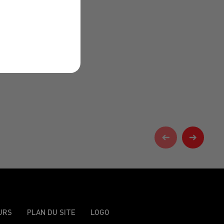
URS
PLAN DU SITE
LOGO