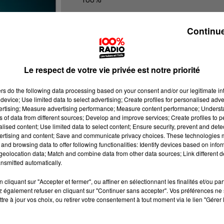
100% Radio les infos du Lot
Continue
Le respect de votre vie privée est notre priorité
ers
do the following data processing based on your consent and/or our legitimate int
device; Use limited data to select advertising; Create profiles for personalised adver
vertising; Measure advertising performance; Measure content performance; Unders
ns of data from different sources; Develop and improve services; Create profiles to 
alised content; Use limited data to select content; Ensure security, prevent and detect
ertising and content; Save and communicate privacy choices. These technologies
and browsing data to offer following functionalities: Identify devices based on infor
eolocation data; Match and combine data from other data sources; Link different de
nsmitted automatically.
cliquant sur "Accepter et fermer", ou affiner en sélectionnant les finalités et/ou pa
 également refuser en cliquant sur "Continuer sans accepter". Vos préférences ne 
tre à jour vos choix, ou retirer votre consentement à tout moment via le lien "Gérer 