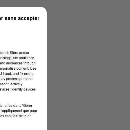
r sans accepter
erest: Store and/or
tising; Use profiles to
tand audiences through
personalise content; Use
 fraud, and fix errors;
 may process personal
mation actively
vices; Identify devices
rtenaires dans "Gérer
s'appliqueront que pour
les cookies" situé en