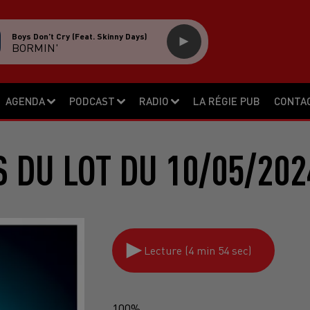
Boys Don't Cry (feat. Skinny Days)
BORMIN'
AGENDA
PODCAST
RADIO
LA RÉGIE PUB
CONTA
S DU LOT DU 10/05/202
Lecture (4 min 54 sec)
100%