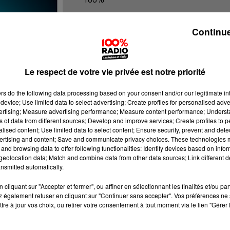
100% Radio les infos du Lot
Continue
Le respect de votre vie privée est notre priorité
ers
do the following data processing based on your consent and/or our legitimate int
device; Use limited data to select advertising; Create profiles for personalised adver
vertising; Measure advertising performance; Measure content performance; Unders
ns of data from different sources; Develop and improve services; Create profiles to 
alised content; Use limited data to select content; Ensure security, prevent and detect
ertising and content; Save and communicate privacy choices. These technologies
and browsing data to offer following functionalities: Identify devices based on infor
eolocation data; Match and combine data from other data sources; Link different de
nsmitted automatically.
cliquant sur "Accepter et fermer", ou affiner en sélectionnant les finalités et/ou pa
 également refuser en cliquant sur "Continuer sans accepter". Vos préférences ne 
tre à jour vos choix, ou retirer votre consentement à tout moment via le lien "Gérer 