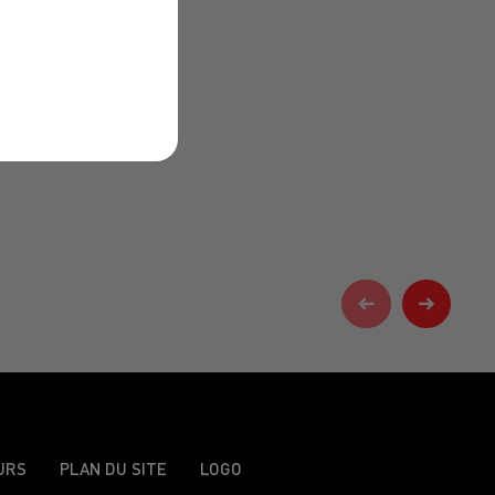
URS
PLAN DU SITE
LOGO