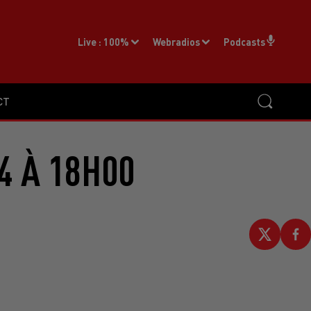
Live :
100%
Webradios
Podcasts
CT
4 À 18H00