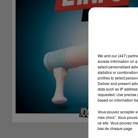
We and
our (447) partn
access information on a 
select personalised ad
statistics or combinatio
profiles to select person
Deliver and present adv
data such as IP address 
requested; Use precise g
based on information tra
Vous pouvez accepter en 
mes choix". Vous pouvez
ce site. Vous pouvez met
bas de chaque page.