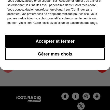
Vous pouvez accepter en cliquant sur "Accepter et fermer", ou affiner en
10 avril 2025 - 2 min 13 sec
sélectionnant les finalités et/ou partenaires dans "Gérer mes choix".
Vous pouvez également refuser en cliquant sur "Continuer sans
LES INFOS DU LOT DU 10/04/2025 À 11H59
accepter". Vos préférences ne s'appliqueront que pour ce site. Vous
pouvez mettre à jour vos choix, ou retirer votre consentement à tout
moment via le lien "Gérer les cookies" situé en bas de chaque page.
L'info Loisir du Gers et du Lot-et-Garonne du
10/04/2025
Accepter et fermer
Gérer mes choix