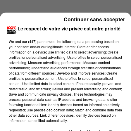
Continuer sans accepter
Le respect de votre vie privée est notre priorité
We and
our (447) partners
do the following data processing based on
your consent and/or our legitimate interest: Store and/or access
information on a device; Use limited data to select advertising; Create
profiles for personalised advertising; Use profiles to select personalised
advertising; Measure advertising performance; Measure content
performance; Understand audiences through statistics or combinations
of data from different sources; Develop and improve services; Create
profiles to personalise content; Use profiles to select personalised
content; Use limited data to select content; Ensure security, prevent and
Lecture (2 min 13 sec)
detect fraud, and fix errors; Deliver and present advertising and content;
Save and communicate privacy choices. These technologies may
process personal data such as IP address and browsing data to offer
following functionalities: Identify devices based on information actively
requested; Use precise geolocation data; Match and combine data from
100%
other data sources; Link different devices; Identify devices based on
information transmitted automatically.
100% Radio les infos du Lot