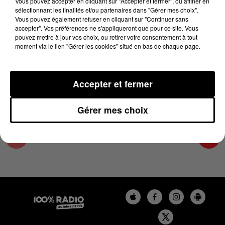
Vous pouvez accepter en cliquant sur "Accepter et fermer", ou affiner en
10 avril 2024 - 2 min 27 sec
sélectionnant les finalités et/ou partenaires dans "Gérer mes choix".
Vous pouvez également refuser en cliquant sur "Continuer sans
LES INFOS DU LOT DU 10/04/2024 À 15H00
accepter". Vos préférences ne s'appliqueront que pour ce site. Vous
pouvez mettre à jour vos choix, ou retirer votre consentement à tout
moment via le lien "Gérer les cookies" situé en bas de chaque page.
L'info Loisir du Gers et du Lot-et-Garonne du
10/04/2024
Accepter et fermer
Gérer mes choix