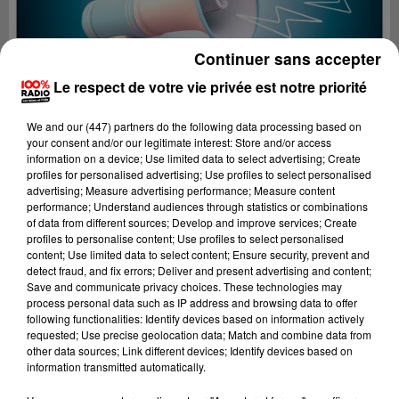
Continuer sans accepter
Le respect de votre vie privée est notre priorité
We and
our (447) partners
do the following data processing based on
your consent and/or our legitimate interest: Store and/or access
information on a device; Use limited data to select advertising; Create
profiles for personalised advertising; Use profiles to select personalised
advertising; Measure advertising performance; Measure content
performance; Understand audiences through statistics or combinations
of data from different sources; Develop and improve services; Create
profiles to personalise content; Use profiles to select personalised
content; Use limited data to select content; Ensure security, prevent and
Lecture (2 min 27 sec)
detect fraud, and fix errors; Deliver and present advertising and content;
Save and communicate privacy choices. These technologies may
process personal data such as IP address and browsing data to offer
following functionalities: Identify devices based on information actively
requested; Use precise geolocation data; Match and combine data from
100%
other data sources; Link different devices; Identify devices based on
information transmitted automatically.
100% Radio les infos du Lot