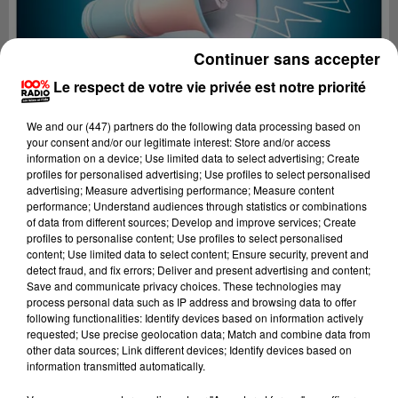
Continuer sans accepter
Le respect de votre vie privée est notre priorité
We and
our (447) partners
do the following data processing based on
your consent and/or our legitimate interest: Store and/or access
information on a device; Use limited data to select advertising; Create
profiles for personalised advertising; Use profiles to select personalised
advertising; Measure advertising performance; Measure content
performance; Understand audiences through statistics or combinations
of data from different sources; Develop and improve services; Create
profiles to personalise content; Use profiles to select personalised
content; Use limited data to select content; Ensure security, prevent and
Lecture (2 min 27 sec)
detect fraud, and fix errors; Deliver and present advertising and content;
Save and communicate privacy choices. These technologies may
process personal data such as IP address and browsing data to offer
following functionalities: Identify devices based on information actively
requested; Use precise geolocation data; Match and combine data from
100%
other data sources; Link different devices; Identify devices based on
information transmitted automatically.
100% Radio les infos du Lot