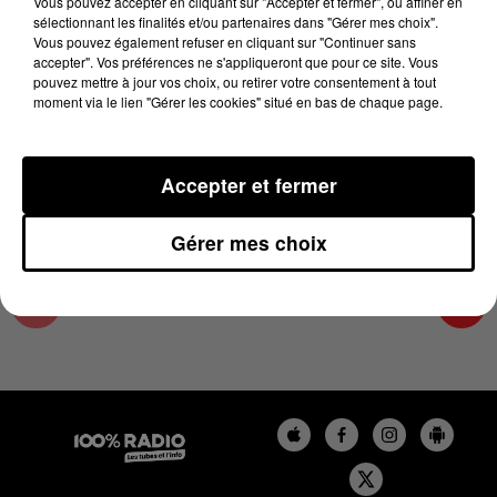
Vous pouvez accepter en cliquant sur "Accepter et fermer", ou affiner en
10 avril 2024 - 2 min 27 sec
sélectionnant les finalités et/ou partenaires dans "Gérer mes choix".
Vous pouvez également refuser en cliquant sur "Continuer sans
LES INFOS DU LOT DU 10/04/2024 À 14H00
accepter". Vos préférences ne s'appliqueront que pour ce site. Vous
pouvez mettre à jour vos choix, ou retirer votre consentement à tout
moment via le lien "Gérer les cookies" situé en bas de chaque page.
L'info Loisir du Gers et du Lot-et-Garonne du
10/04/2024
Accepter et fermer
Gérer mes choix