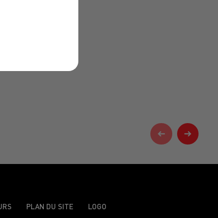
URS
PLAN DU SITE
LOGO