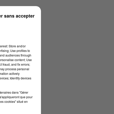
r sans accepter
erest: Store and/or
tising; Use profiles to
tand audiences through
personalise content; Use
 fraud, and fix errors;
 may process personal
mation actively
vices; Identify devices
rtenaires dans "Gérer
s'appliqueront que pour
les cookies" situé en