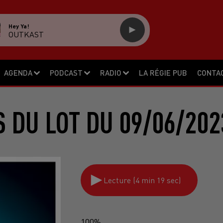
Hey Ya!
OUTKAST
AGENDA
PODCAST
RADIO
LA RÉGIE PUB
CONTA
S DU LOT DU 09/06/202
Lecture (4 min 19 sec)
100%