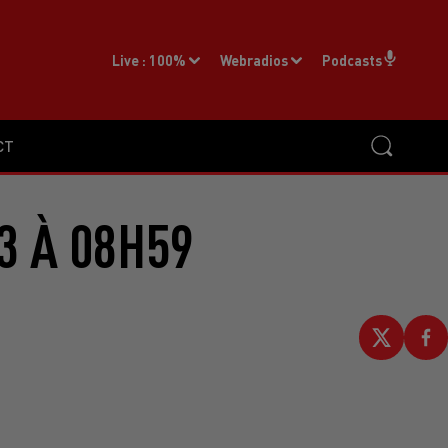
Live :
100%
Webradios
Podcasts
CT
3 À 08H59