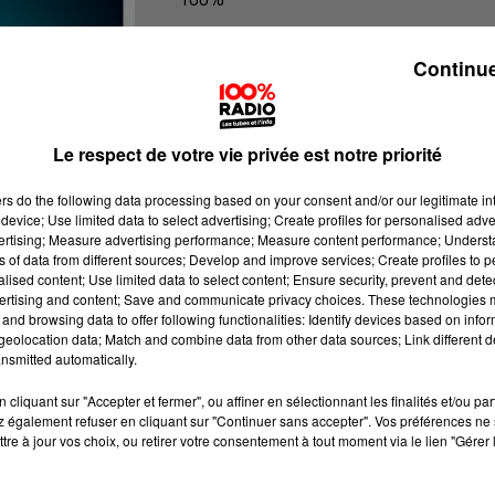
100% radio les infos du Lot
Continue
Le respect de votre vie privée est notre priorité
ers
do the following data processing based on your consent and/or our legitimate int
device; Use limited data to select advertising; Create profiles for personalised adver
vertising; Measure advertising performance; Measure content performance; Unders
ns of data from different sources; Develop and improve services; Create profiles to 
alised content; Use limited data to select content; Ensure security, prevent and detect
ertising and content; Save and communicate privacy choices. These technologies
and browsing data to offer following functionalities: Identify devices based on infor
eolocation data; Match and combine data from other data sources; Link different de
nsmitted automatically.
cliquant sur "Accepter et fermer", ou affiner en sélectionnant les finalités et/ou pa
 également refuser en cliquant sur "Continuer sans accepter". Vos préférences ne 
tre à jour vos choix, ou retirer votre consentement à tout moment via le lien "Gérer 