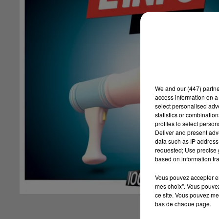
We and
our (447) partn
access information on a 
select personalised ad
statistics or combinatio
profiles to select person
Deliver and present adv
data such as IP address 
requested; Use precise g
based on information tra
Vous pouvez accepter en 
mes choix". Vous pouvez
ce site. Vous pouvez met
bas de chaque page.