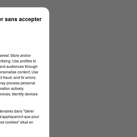
r sans accepter
erest: Store and/or
tising; Use profiles to
tand audiences through
personalise content; Use
 fraud, and fix errors;
 may process personal
mation actively
vices; Identify devices
rtenaires dans "Gérer
s'appliqueront que pour
les cookies" situé en