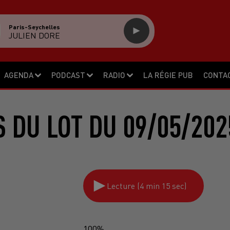
Paris-Seychelles
JULIEN DORE
AGENDA
PODCAST
RADIO
LA RÉGIE PUB
CONTA
S DU LOT DU 09/05/202
Lecture (4 min 15 sec)
100%