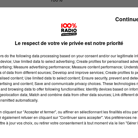
100% Radio les infos du Lot
Continue
Le respect de votre vie privée est notre priorité
ers
do the following data processing based on your consent and/or our legitimate int
device; Use limited data to select advertising; Create profiles for personalised adver
vertising; Measure advertising performance; Measure content performance; Unders
ns of data from different sources; Develop and improve services; Create profiles to 
alised content; Use limited data to select content; Ensure security, prevent and detect
ertising and content; Save and communicate privacy choices. These technologies
and browsing data to offer following functionalities: Identify devices based on infor
eolocation data; Match and combine data from other data sources; Link different de
nsmitted automatically.
cliquant sur "Accepter et fermer", ou affiner en sélectionnant les finalités et/ou pa
 également refuser en cliquant sur "Continuer sans accepter". Vos préférences ne 
tre à jour vos choix, ou retirer votre consentement à tout moment via le lien "Gérer 