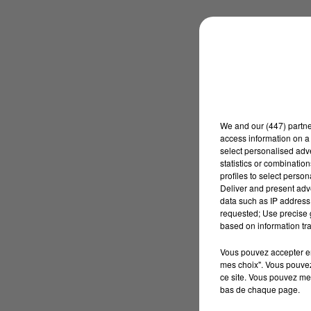
We and
our (447) partn
access information on a 
select personalised ad
statistics or combinatio
profiles to select person
Deliver and present adv
data such as IP address 
requested; Use precise g
based on information tra
Vous pouvez accepter en 
mes choix". Vous pouvez
ce site. Vous pouvez met
bas de chaque page.