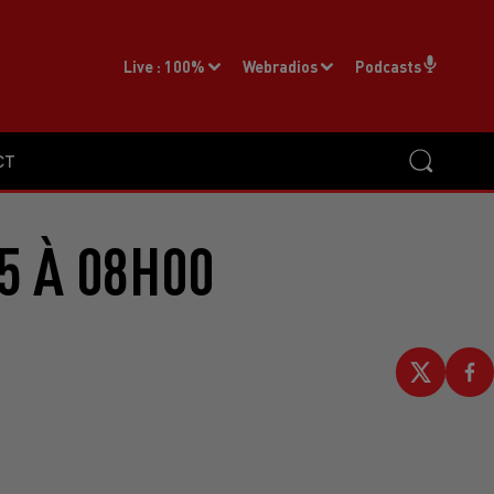
Live :
100%
Webradios
Podcasts
CT
5 À 08H00