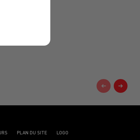
URS
PLAN DU SITE
LOGO