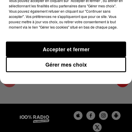
Vous pouvez accepter en cliquant sur "Accepter et fermer", ou affiner en
9 janvier 2025 - 4 min 16 sec
sélectionnant les finalités et/ou partenaires dans "Gérer mes choix".
Vous pouvez également refuser en cliquant sur "Continuer sans
LES INFOS DU LOT DU 09/01/2025 À 08H00
accepter". Vos préférences ne s'appliqueront que pour ce site. Vous
pouvez mettre à jour vos choix, ou retirer votre consentement à tout
moment via le lien "Gérer les cookies" situé en bas de chaque page.
L'info Loisir du Gers et du Lot-et-Garonne du
09/01/2025
Accepter et fermer
Gérer mes choix