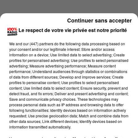
Continuer sans accepter
Le respect de votre vie privée est notre priorité
We and
our (447) partners
do the following data processing based on
your consent and/or our legitimate interest: Store and/or access
information on a device; Use limited data to select advertising; Create
profiles for personalised advertising; Use profiles to select personalised
advertising; Measure advertising performance; Measure content
performance; Understand audiences through statistics or combinations
of data from different sources; Develop and improve services; Create
profiles to personalise content; Use profiles to select personalised
content; Use limited data to select content; Ensure security, prevent and
Lecture (4 min 16 sec)
detect fraud, and fix errors; Deliver and present advertising and content;
Save and communicate privacy choices. These technologies may
process personal data such as IP address and browsing data to offer
following functionalities: Identify devices based on information actively
requested; Use precise geolocation data; Match and combine data from
100%
other data sources; Link different devices; Identify devices based on
information transmitted automatically.
100% Radio les infos du Lot