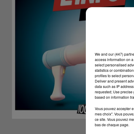
We and
our (447) partn
access information on a 
select personalised ad
statistics or combinatio
profiles to select person
Deliver and present adv
data such as IP address 
requested; Use precise g
based on information tra
Vous pouvez accepter en 
mes choix". Vous pouvez
ce site. Vous pouvez met
bas de chaque page.