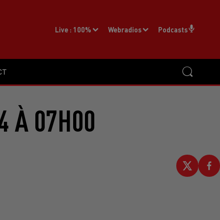
Live :
100%
Webradios
Podcasts
CT
4 À 07H00