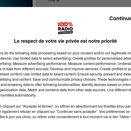
100% Radio les infos du Lot
Continue
Le respect de votre vie privée est notre priorité
ers
do the following data processing based on your consent and/or our legitimate int
device; Use limited data to select advertising; Create profiles for personalised adver
vertising; Measure advertising performance; Measure content performance; Unders
ns of data from different sources; Develop and improve services; Create profiles to 
alised content; Use limited data to select content; Ensure security, prevent and detect
ertising and content; Save and communicate privacy choices. These technologies
and browsing data to offer following functionalities: Identify devices based on infor
eolocation data; Match and combine data from other data sources; Link different de
nsmitted automatically.
cliquant sur "Accepter et fermer", ou affiner en sélectionnant les finalités et/ou pa
 également refuser en cliquant sur "Continuer sans accepter". Vos préférences ne 
tre à jour vos choix, ou retirer votre consentement à tout moment via le lien "Gérer 