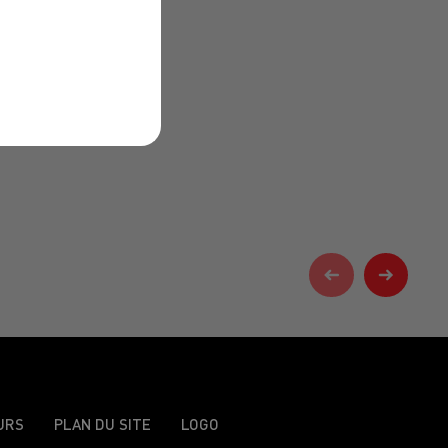
URS
PLAN DU SITE
LOGO