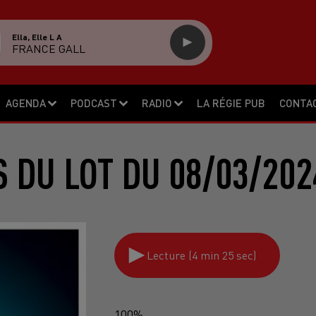
Ella, Elle L A
FRANCE GALL
AGENDA
PODCAST
RADIO
LA RÉGIE PUB
CONTA
S DU LOT DU 08/03/202
Lecture (4 min 25 sec)
100%