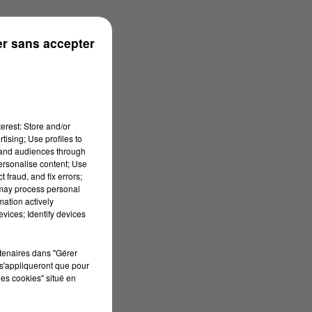
r sans accepter
erest: Store and/or
tising; Use profiles to
tand audiences through
personalise content; Use
 fraud, and fix errors;
 may process personal
mation actively
vices; Identify devices
rtenaires dans "Gérer
s'appliqueront que pour
les cookies" situé en