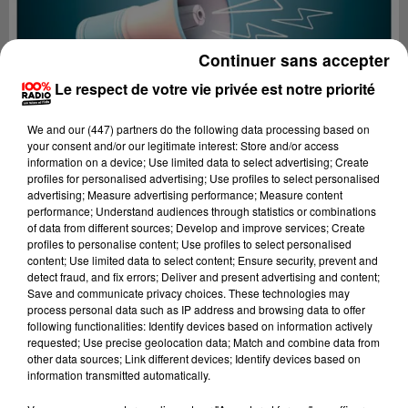
Continuer sans accepter
Le respect de votre vie privée est notre priorité
We and
our (447) partners
do the following data processing based on
your consent and/or our legitimate interest: Store and/or access
information on a device; Use limited data to select advertising; Create
profiles for personalised advertising; Use profiles to select personalised
advertising; Measure advertising performance; Measure content
performance; Understand audiences through statistics or combinations
of data from different sources; Develop and improve services; Create
profiles to personalise content; Use profiles to select personalised
content; Use limited data to select content; Ensure security, prevent and
Lecture (4 min 11 sec)
detect fraud, and fix errors; Deliver and present advertising and content;
Save and communicate privacy choices. These technologies may
process personal data such as IP address and browsing data to offer
following functionalities: Identify devices based on information actively
requested; Use precise geolocation data; Match and combine data from
100%
other data sources; Link different devices; Identify devices based on
information transmitted automatically.
100% Radio les infos du Lot