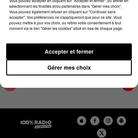
Vous pouvez accepter en cliquant sur "Accepter et fermer", ou affiner en
8 janvier 2025 - 4 min 11 sec
sélectionnant les finalités et/ou partenaires dans "Gérer mes choix".
Vous pouvez également refuser en cliquant sur "Continuer sans
LES INFOS DU LOT DU 08/01/2025 À 08H30
accepter". Vos préférences ne s'appliqueront que pour ce site. Vous
pouvez mettre à jour vos choix, ou retirer votre consentement à tout
moment via le lien "Gérer les cookies" situé en bas de chaque page.
L'info Loisir du Gers et du Lot-et-Garonne du
08/01/2025
Accepter et fermer
Gérer mes choix