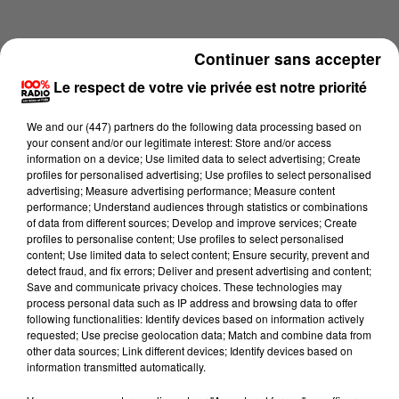
Continuer sans accepter
Le respect de votre vie privée est notre priorité
We and
our (447) partners
do the following data processing based on
your consent and/or our legitimate interest: Store and/or access
information on a device; Use limited data to select advertising; Create
profiles for personalised advertising; Use profiles to select personalised
advertising; Measure advertising performance; Measure content
performance; Understand audiences through statistics or combinations
of data from different sources; Develop and improve services; Create
profiles to personalise content; Use profiles to select personalised
content; Use limited data to select content; Ensure security, prevent and
Lecture (4 min 19 sec)
detect fraud, and fix errors; Deliver and present advertising and content;
Save and communicate privacy choices. These technologies may
process personal data such as IP address and browsing data to offer
following functionalities: Identify devices based on information actively
requested; Use precise geolocation data; Match and combine data from
100%
other data sources; Link different devices; Identify devices based on
information transmitted automatically.
100% Radio les infos du Lot