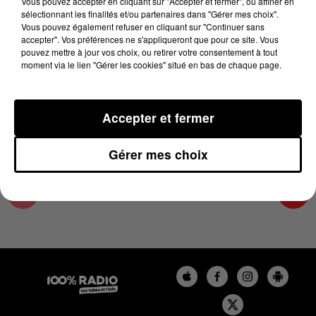
Vous pouvez accepter en cliquant sur "Accepter et fermer", ou affiner en
7 mars 2025 - 4 min 19 sec
sélectionnant les finalités et/ou partenaires dans "Gérer mes choix".
Vous pouvez également refuser en cliquant sur "Continuer sans
LES INFOS DU LOT DU 07/03/2025 À 07H30
accepter". Vos préférences ne s'appliqueront que pour ce site. Vous
pouvez mettre à jour vos choix, ou retirer votre consentement à tout
moment via le lien "Gérer les cookies" situé en bas de chaque page.
L'info Loisir du Gers et du Lot-et-Garonne du
07/03/2025
Accepter et fermer
Gérer mes choix