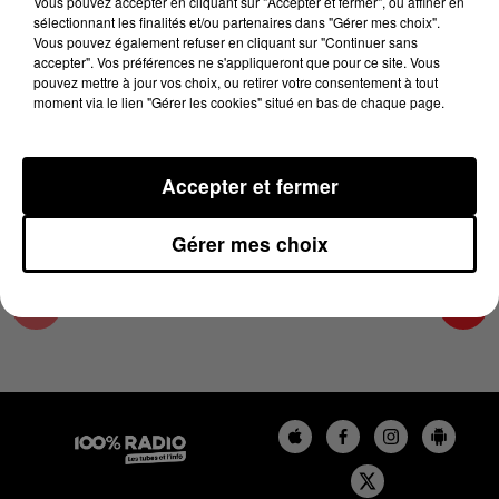
Vous pouvez accepter en cliquant sur "Accepter et fermer", ou affiner en
6 novembre 2024 - 2 min 22 sec
sélectionnant les finalités et/ou partenaires dans "Gérer mes choix".
Vous pouvez également refuser en cliquant sur "Continuer sans
LES INFOS DU LOT DU 06/11/2024 À 12H01
accepter". Vos préférences ne s'appliqueront que pour ce site. Vous
pouvez mettre à jour vos choix, ou retirer votre consentement à tout
moment via le lien "Gérer les cookies" situé en bas de chaque page.
L'info Loisir du Gers et du Lot-et-Garonne du
06/11/2024
Accepter et fermer
Gérer mes choix