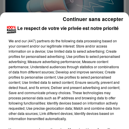
Continuer sans accepter
Le respect de votre vie privée est notre priorité
We and
our (447) partners
do the following data processing based on
your consent and/or our legitimate interest: Store and/or access
information on a device; Use limited data to select advertising; Create
profiles for personalised advertising; Use profiles to select personalised
advertising; Measure advertising performance; Measure content
performance; Understand audiences through statistics or combinations
of data from different sources; Develop and improve services; Create
profiles to personalise content; Use profiles to select personalised
content; Use limited data to select content; Ensure security, prevent and
Lecture (2 min 22 sec)
detect fraud, and fix errors; Deliver and present advertising and content;
Save and communicate privacy choices. These technologies may
process personal data such as IP address and browsing data to offer
following functionalities: Identify devices based on information actively
requested; Use precise geolocation data; Match and combine data from
100%
other data sources; Link different devices; Identify devices based on
information transmitted automatically.
100% Radio les infos du Lot