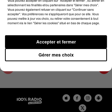
Vous pouvez accepter en cliquant sur "Accepter et fermer", ou affiner en
6 février 2025 - 4 min 16 sec
sélectionnant les finalités et/ou partenaires dans "Gérer mes choix".
Vous pouvez également refuser en cliquant sur "Continuer sans
LES INFOS DU LOT DU 06/02/2025 À 17H00
accepter". Vos préférences ne s'appliqueront que pour ce site. Vous
pouvez mettre à jour vos choix, ou retirer votre consentement à tout
moment via le lien "Gérer les cookies" situé en bas de chaque page.
L'info Loisir du Gers et du Lot-et-Garonne du
06/02/2025
Accepter et fermer
Gérer mes choix