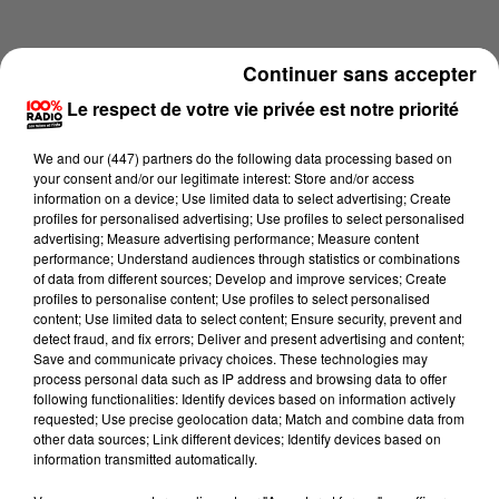
Continuer sans accepter
Le respect de votre vie privée est notre priorité
We and
our (447) partners
do the following data processing based on
your consent and/or our legitimate interest: Store and/or access
information on a device; Use limited data to select advertising; Create
profiles for personalised advertising; Use profiles to select personalised
advertising; Measure advertising performance; Measure content
performance; Understand audiences through statistics or combinations
of data from different sources; Develop and improve services; Create
profiles to personalise content; Use profiles to select personalised
content; Use limited data to select content; Ensure security, prevent and
Lecture (4 min 16 sec)
detect fraud, and fix errors; Deliver and present advertising and content;
Save and communicate privacy choices. These technologies may
process personal data such as IP address and browsing data to offer
following functionalities: Identify devices based on information actively
requested; Use precise geolocation data; Match and combine data from
100%
other data sources; Link different devices; Identify devices based on
information transmitted automatically.
100% Radio les infos du Lot