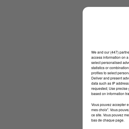
We and
our (447) partn
access information on a 
select personalised ad
statistics or combinatio
profiles to select person
Deliver and present adv
data such as IP address 
requested; Use precise g
based on information tra
Vous pouvez accepter en 
mes choix". Vous pouvez
ce site. Vous pouvez met
bas de chaque page.