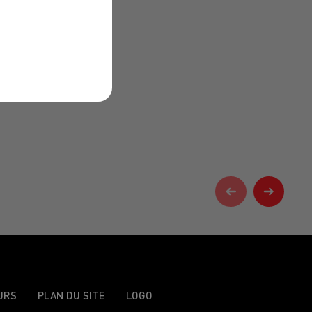
URS
PLAN DU SITE
LOGO