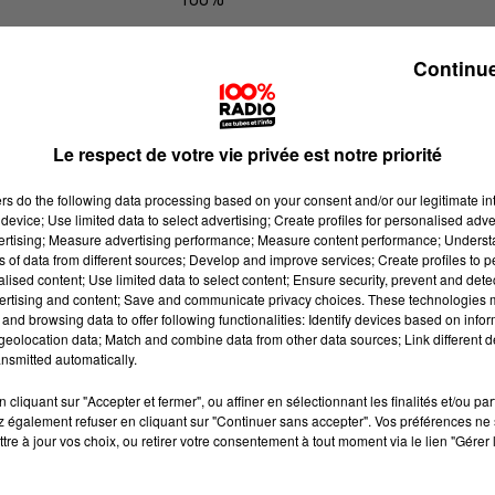
100% Radio les infos du Lot
Continue
Le respect de votre vie privée est notre priorité
ers
do the following data processing based on your consent and/or our legitimate int
device; Use limited data to select advertising; Create profiles for personalised adver
vertising; Measure advertising performance; Measure content performance; Unders
ns of data from different sources; Develop and improve services; Create profiles to 
alised content; Use limited data to select content; Ensure security, prevent and detect
ertising and content; Save and communicate privacy choices. These technologies
and browsing data to offer following functionalities: Identify devices based on infor
eolocation data; Match and combine data from other data sources; Link different de
nsmitted automatically.
cliquant sur "Accepter et fermer", ou affiner en sélectionnant les finalités et/ou pa
 également refuser en cliquant sur "Continuer sans accepter". Vos préférences ne 
tre à jour vos choix, ou retirer votre consentement à tout moment via le lien "Gérer 