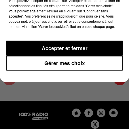
Vous pouvez accepter en cliquant sur "Accepter et fermer", ou affiner en
5 novembre 2024 - 2 min 29 sec
sélectionnant les finalités et/ou partenaires dans "Gérer mes choix".
Vous pouvez également refuser en cliquant sur "Continuer sans
LES INFOS DU LOT DU 05/11/2024 À 15H00
accepter". Vos préférences ne s'appliqueront que pour ce site. Vous
pouvez mettre à jour vos choix, ou retirer votre consentement à tout
moment via le lien "Gérer les cookies" situé en bas de chaque page.
L'info Loisir du Gers et du Lot-et-Garonne du
05/11/2024
Accepter et fermer
Gérer mes choix