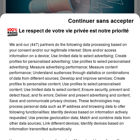
Continuer sans accepter
Le respect de votre vie privée est notre priorité
We and
our (447) partners
do the following data processing based on
your consent and/or our legitimate interest: Store and/or access
information on a device; Use limited data to select advertising; Create
profiles for personalised advertising; Use profiles to select personalised
advertising; Measure advertising performance; Measure content
performance; Understand audiences through statistics or combinations
of data from different sources; Develop and improve services; Create
profiles to personalise content; Use profiles to select personalised
content; Use limited data to select content; Ensure security, prevent and
Lecture (2 min 29 sec)
detect fraud, and fix errors; Deliver and present advertising and content;
Save and communicate privacy choices. These technologies may
process personal data such as IP address and browsing data to offer
following functionalities: Identify devices based on information actively
requested; Use precise geolocation data; Match and combine data from
100%
other data sources; Link different devices; Identify devices based on
information transmitted automatically.
100% Radio les infos du Lot