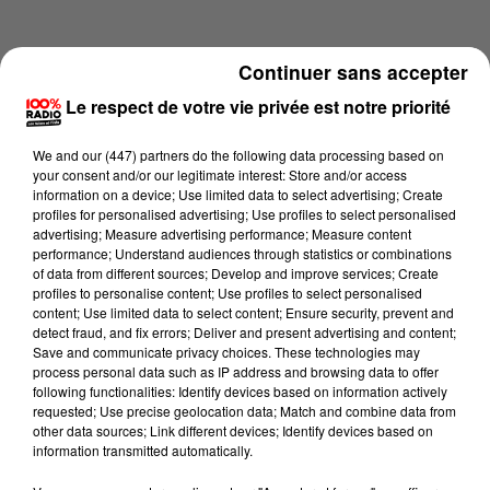
Continuer sans accepter
Le respect de votre vie privée est notre priorité
We and
our (447) partners
do the following data processing based on
your consent and/or our legitimate interest: Store and/or access
information on a device; Use limited data to select advertising; Create
profiles for personalised advertising; Use profiles to select personalised
advertising; Measure advertising performance; Measure content
performance; Understand audiences through statistics or combinations
of data from different sources; Develop and improve services; Create
profiles to personalise content; Use profiles to select personalised
content; Use limited data to select content; Ensure security, prevent and
Lecture (4 min 14 sec)
detect fraud, and fix errors; Deliver and present advertising and content;
Save and communicate privacy choices. These technologies may
process personal data such as IP address and browsing data to offer
following functionalities: Identify devices based on information actively
requested; Use precise geolocation data; Match and combine data from
100%
other data sources; Link different devices; Identify devices based on
information transmitted automatically.
100% Radio les infos du Lot