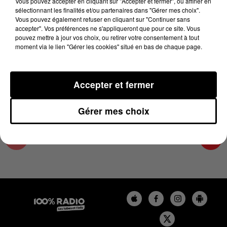
Vous pouvez accepter en cliquant sur "Accepter et fermer", ou affiner en
5 mars 2025 - 4 min 14 sec
sélectionnant les finalités et/ou partenaires dans "Gérer mes choix".
Vous pouvez également refuser en cliquant sur "Continuer sans
LES INFOS DU LOT DU 05/03/2025 À 09H00
accepter". Vos préférences ne s'appliqueront que pour ce site. Vous
pouvez mettre à jour vos choix, ou retirer votre consentement à tout
moment via le lien "Gérer les cookies" situé en bas de chaque page.
L'info Loisir du Gers et du Lot-et-Garonne du
05/03/2025
Accepter et fermer
Gérer mes choix