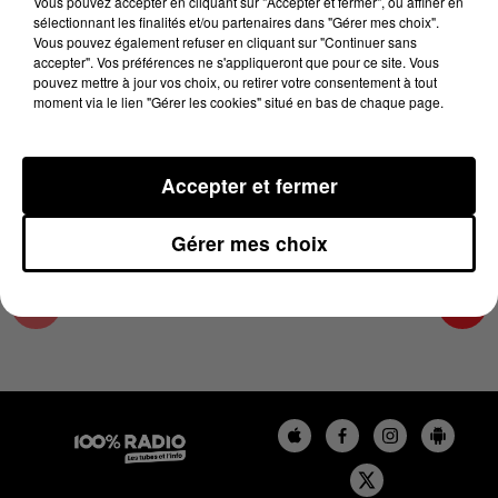
Vous pouvez accepter en cliquant sur "Accepter et fermer", ou affiner en
5 février 2025 - 4 min 21 sec
sélectionnant les finalités et/ou partenaires dans "Gérer mes choix".
Vous pouvez également refuser en cliquant sur "Continuer sans
LES INFOS DU LOT DU 05/02/2025 À 08H30
accepter". Vos préférences ne s'appliqueront que pour ce site. Vous
pouvez mettre à jour vos choix, ou retirer votre consentement à tout
moment via le lien "Gérer les cookies" situé en bas de chaque page.
L'info Loisir du Gers et du Lot-et-Garonne du
05/02/2025
Accepter et fermer
Gérer mes choix