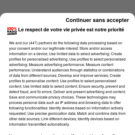
Continuer sans accepter
Le respect de votre vie privée est notre priorité
We and
our (447) partners
do the following data processing based on
your consent and/or our legitimate interest: Store and/or access
information on a device; Use limited data to select advertising; Create
profiles for personalised advertising; Use profiles to select personalised
advertising; Measure advertising performance; Measure content
performance; Understand audiences through statistics or combinations
of data from different sources; Develop and improve services; Create
profiles to personalise content; Use profiles to select personalised
content; Use limited data to select content; Ensure security, prevent and
Lecture (4 min 21 sec)
detect fraud, and fix errors; Deliver and present advertising and content;
Save and communicate privacy choices. These technologies may
process personal data such as IP address and browsing data to offer
following functionalities: Identify devices based on information actively
requested; Use precise geolocation data; Match and combine data from
100%
other data sources; Link different devices; Identify devices based on
information transmitted automatically.
100% Radio les infos du Lot