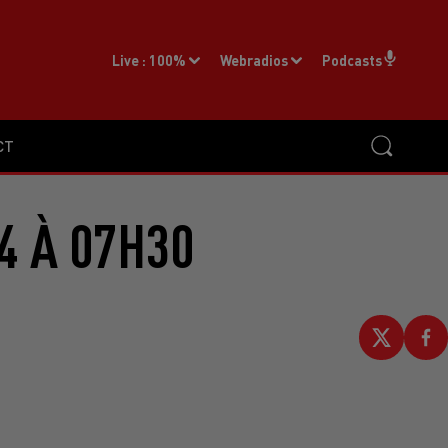
Live :
100%
Webradios
Podcasts
CT
4 À 07H30