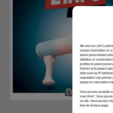
We and
our (447) partn
access information on a 
select personalised ad
statistics or combinatio
profiles to select person
Deliver and present adv
data such as IP address 
requested; Use precise g
based on information tra
Vous pouvez accepter en 
mes choix". Vous pouvez
ce site. Vous pouvez met
bas de chaque page.