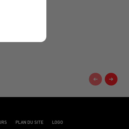
URS
PLAN DU SITE
LOGO