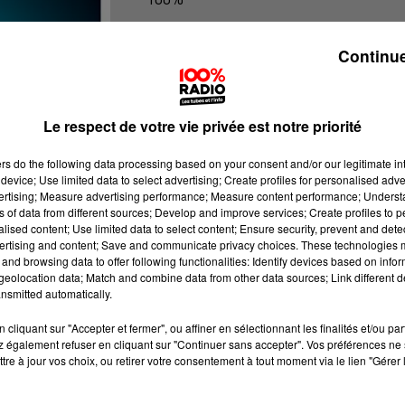
100% Radio les infos du Lot
Continue
Le respect de votre vie privée est notre priorité
ers
do the following data processing based on your consent and/or our legitimate int
device; Use limited data to select advertising; Create profiles for personalised adver
vertising; Measure advertising performance; Measure content performance; Unders
ns of data from different sources; Develop and improve services; Create profiles to 
alised content; Use limited data to select content; Ensure security, prevent and detect
ertising and content; Save and communicate privacy choices. These technologies
and browsing data to offer following functionalities: Identify devices based on infor
eolocation data; Match and combine data from other data sources; Link different de
nsmitted automatically.
cliquant sur "Accepter et fermer", ou affiner en sélectionnant les finalités et/ou pa
 également refuser en cliquant sur "Continuer sans accepter". Vos préférences ne 
tre à jour vos choix, ou retirer votre consentement à tout moment via le lien "Gérer 