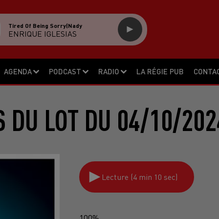
Tired Of Being Sorry(nady
ENRIQUE IGLESIAS
AGENDA
PODCAST
RADIO
LA RÉGIE PUB
CONTA
S DU LOT DU 04/10/202
Lecture (4 min 10 sec)
100%