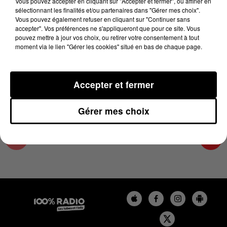
Vous pouvez accepter en cliquant sur "Accepter et fermer", ou affiner en
4 août 2025 - 4 min 16 sec
sélectionnant les finalités et/ou partenaires dans "Gérer mes choix".
Vous pouvez également refuser en cliquant sur "Continuer sans
LES INFOS DU LOT DU 04/08/2025 À 07H00
accepter". Vos préférences ne s'appliqueront que pour ce site. Vous
pouvez mettre à jour vos choix, ou retirer votre consentement à tout
moment via le lien "Gérer les cookies" situé en bas de chaque page.
L'info Loisir du Gers et du Lot-et-Garonne du
04/08/2025
Accepter et fermer
Gérer mes choix