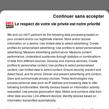
Continuer sans accepter
Le respect de votre vie privée est notre priorité
We and
our (447) partners
do the following data processing based on
your consent and/or our legitimate interest: Store and/or access
information on a device; Use limited data to select advertising; Create
profiles for personalised advertising; Use profiles to select personalised
advertising; Measure advertising performance; Measure content
performance; Understand audiences through statistics or combinations
of data from different sources; Develop and improve services; Create
profiles to personalise content; Use profiles to select personalised
content; Use limited data to select content; Ensure security, prevent and
Lecture (4 min 16 sec)
detect fraud, and fix errors; Deliver and present advertising and content;
Save and communicate privacy choices. These technologies may
process personal data such as IP address and browsing data to offer
following functionalities: Identify devices based on information actively
requested; Use precise geolocation data; Match and combine data from
100%
other data sources; Link different devices; Identify devices based on
information transmitted automatically.
100% Radio les infos du Lot