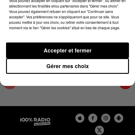
Vous pouvez accepter en cliquant sur "Accepter et fermer", ou affiner en
4 juillet 2023 - 4 min 19 sec
sélectionnant les finalités et/ou partenaires dans "Gérer mes choix".
Vous pouvez également refuser en cliquant sur "Continuer sans
LES INFOS DU LOT DU 04/07/2023 À 07H00
accepter". Vos préférences ne s'appliqueront que pour ce site. Vous
pouvez mettre à jour vos choix, ou retirer votre consentement à tout
moment via le lien "Gérer les cookies" situé en bas de chaque page.
L'info Loisir du Gers et du Lot-et-Garonne du
04/07/2023
Accepter et fermer
Gérer mes choix