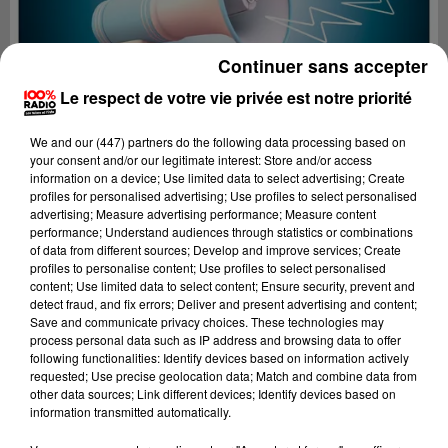
Continuer sans accepter
Le respect de votre vie privée est notre priorité
We and
our (447) partners
do the following data processing based on
your consent and/or our legitimate interest: Store and/or access
information on a device; Use limited data to select advertising; Create
profiles for personalised advertising; Use profiles to select personalised
advertising; Measure advertising performance; Measure content
performance; Understand audiences through statistics or combinations
of data from different sources; Develop and improve services; Create
profiles to personalise content; Use profiles to select personalised
content; Use limited data to select content; Ensure security, prevent and
Lecture (4 min 19 sec)
detect fraud, and fix errors; Deliver and present advertising and content;
Save and communicate privacy choices. These technologies may
process personal data such as IP address and browsing data to offer
following functionalities: Identify devices based on information actively
requested; Use precise geolocation data; Match and combine data from
100%
other data sources; Link different devices; Identify devices based on
information transmitted automatically.
100% Radio les infos du Lot